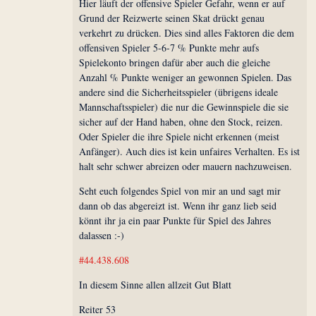
Hier läuft der offensive Spieler Gefahr, wenn er auf
Grund der Reizwerte seinen Skat drückt genau
verkehrt zu drücken. Dies sind alles Faktoren die dem
offensiven Spieler 5-6-7 % Punkte mehr aufs
Spielekonto bringen dafür aber auch die gleiche
Anzahl % Punkte weniger an gewonnen Spielen. Das
andere sind die Sicherheitsspieler (übrigens ideale
Mannschaftsspieler) die nur die Gewinnspiele die sie
sicher auf der Hand haben, ohne den Stock, reizen.
Oder Spieler die ihre Spiele nicht erkennen (meist
Anfänger). Auch dies ist kein unfaires Verhalten. Es ist
halt sehr schwer abreizen oder mauern nachzuweisen.
Seht euch folgendes Spiel von mir an und sagt mir
dann ob das abgereizt ist. Wenn ihr ganz lieb seid
könnt ihr ja ein paar Punkte für Spiel des Jahres
dalassen :-)
#44.438.608
In diesem Sinne allen allzeit Gut Blatt
Reiter 53