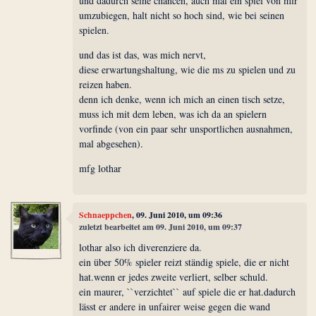
und dadurch seine chancen, auch mal ein spiel von mir
umzubiegen, halt nicht so hoch sind, wie bei seinen
spielen.
und das ist das, was mich nervt,
diese erwartungshaltung, wie die ms zu spielen und zu
reizen haben.
denn ich denke, wenn ich mich an einen tisch setze,
muss ich mit dem leben, was ich da an spielern
vorfinde (von ein paar sehr unsportlichen ausnahmen,
mal abgesehen).
mfg lothar
Schnaeppchen
, 09. Juni 2010, um 09:36
zuletzt bearbeitet am 09. Juni 2010, um 09:37
lothar also ich diverenziere da.
ein über 50% spieler reizt ständig spiele, die er nicht
hat.wenn er jedes zweite verliert, selber schuld.
ein maurer, ``verzichtet`` auf spiele die er hat.dadurch
lässt er andere in unfairer weise gegen die wand