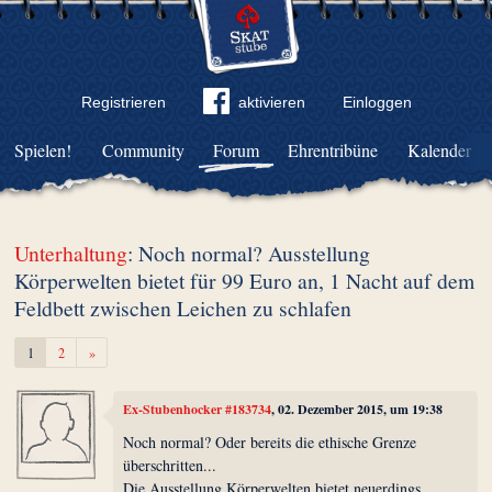
Registrieren
aktivieren
Einloggen
Spielen!
Community
Forum
Ehrentribüne
Kalender
Unterhaltung
: Noch normal? Ausstellung
Körperwelten bietet für 99 Euro an, 1 Nacht auf dem
Feldbett zwischen Leichen zu schlafen
Weiter
1
2
»
Ex-Stubenhocker #183734
, 02. Dezember 2015, um 19:38
Noch normal? Oder bereits die ethische Grenze
überschritten...
Die Ausstellung Körperwelten bietet neuerdings