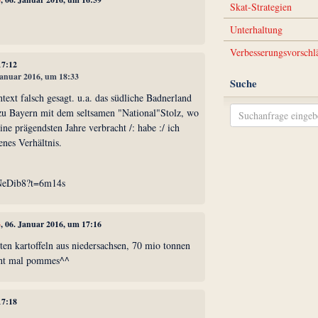
Skat-Strategien
Unterhaltung
Verbesserungsvorschl
17:12
 Januar 2016, um 18:33
Suche
ext falsch gesagt. u.a. das südliche Badnerland
zu Bayern mit dem seltsamen "National"Stolz, wo
ne prägendsten Jahre verbracht /: habe :/ ich
enes Verhältnis.
uNeDib8?t=6m14s
3
, 06. Januar 2016, um 17:16
en kartoffeln aus niedersachsen, 70 mio tonnen
cht mal pommes^^
17:18