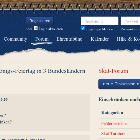
Spielername
Passwort
Registrieren
oder
Login aktivieren
Passwort ver
eingeloggt bleiben
Community
Forum
Ehrentribüne
Kalender
Hilfe & Ko
önigs-Feiertag in 3 Bundesländern
Skat-Forum
neue Diskussion er
Einschränken na
16:56
Kategorien
ter?
rinken?
Fehlerberichte
Skat-Turniere
3
, 06. Januar 2016, um 16:59