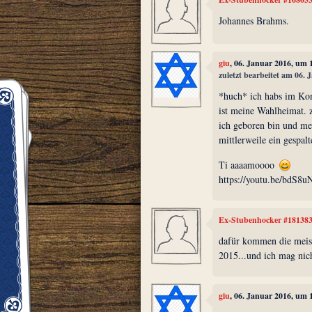
Johannes Brahms.
giu
, 06. Januar 2016, um 
zuletzt bearbeitet am 06.
*huch* ich habs im Kont
ist meine Wahlheimat. 
ich geboren bin und mei
mittlerweile ein gespalt
Ti aaaamoooo
https://youtu.be/bdS8
Ex-Stubenhocker #18138
dafür kommen die meist
2015...und ich mag ni
giu
, 06. Januar 2016, um 