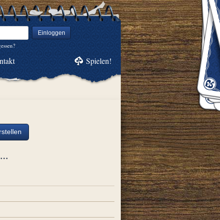
Einloggen
gessen?
ntakt
Spielen!
stellen
ch…