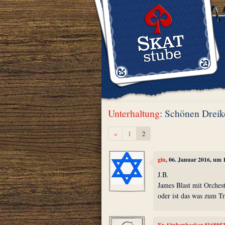
Unterhaltung
: Schönen Dreik
Zurück
«
1
2
giu
, 06. Januar 2016, um 
J.B.
James Blast mit Orches
oder ist das was zum T
Ex-Stubenhocker #16805