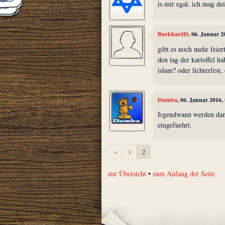
is mir egal. ich mag de
BurkhardD
, 06. Januar 
gibt es noch mehr feier
den tag der kartoffel h
islam? oder lichterfest,
Dumba
, 06. Januar 2016,
Irgendwann werden dann 
eingefuehrt.
Zurück
«
1
2
zur Übersicht
•
zum Anfang der Seite