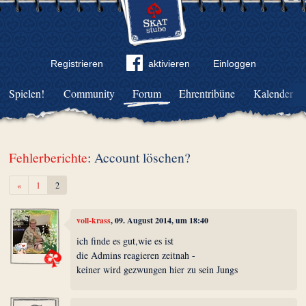
Registrieren
aktivieren
Einloggen
Spielen!
Community
Forum
Ehrentribüne
Kalender
Fehlerberichte
: Account löschen?
Zurück
«
1
2
voll-krass
, 09. August 2014, um 18:40
ich finde es gut,wie es ist
die Admins reagieren zeitnah -
keiner wird gezwungen hier zu sein Jungs