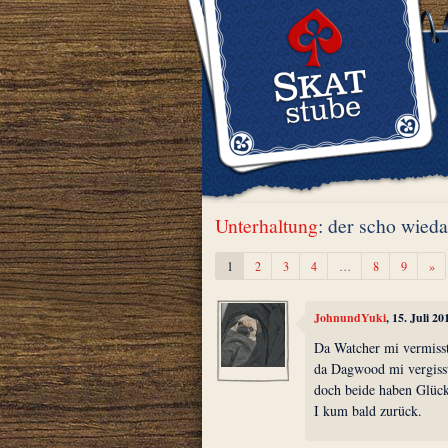
Unterhaltung
: der scho wied
We
1
2
3
4
…
8
9
»
JohnundYuki
, 15. Juli 2
Da Watcher mi vermiss
da Dagwood mi vergiss
doch beide haben Glüc
I kum bald zurück.