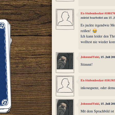
Ex-Stubenhocker #18817
zuletzt bearbeitet am 15. 
Es juckte irgendwie M
reißen!
Ich kann leider den Th
wolltest nie wieder ko
JohnundYuki
, 15. Juli 2
Stimmt!
Ex-Stubenhocker #18138
inkosequenz, oder demen
JohnundYuki
, 15. Juli 2
Mit dem Sprachbild ist 