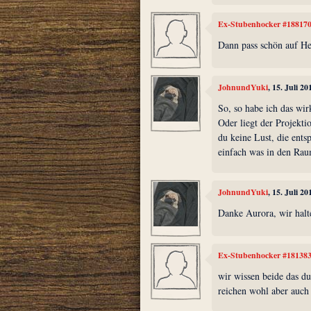
Ex-Stubenhocker #18817
Dann pass schön auf He
JohnundYuki
, 15. Juli 2
So, so habe ich das wir
Oder liegt der Projektio
du keine Lust, die ents
einfach was in den Rau
JohnundYuki
, 15. Juli 2
Danke Aurora, wir halt
Ex-Stubenhocker #18138
wir wissen beide das du
reichen wohl aber auch 