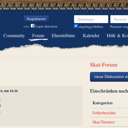
Spielername
Passwort
Registrieren
oder
Login aktivieren
Passwort ver
eingeloggt bleiben
Community
Forum
Ehrentribüne
Kalender
Hilfe & Ko
a
Skat-Forum
iter
neue Diskussion er
Einschränken na
016, um 16:26
t
Kategorien
t
k
Fehlerberichte
Skat-Turniere