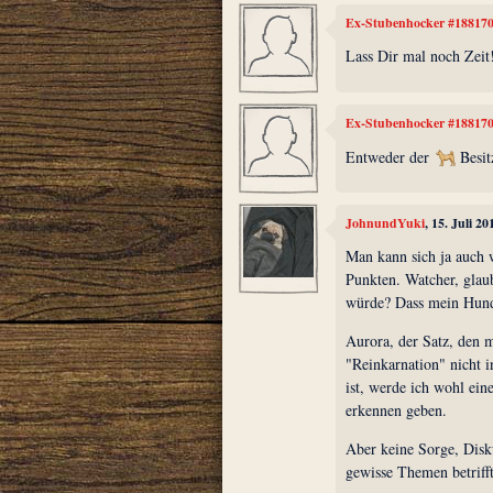
Ex-Stubenhocker #18817
Lass Dir mal noch Zeit!
Ex-Stubenhocker #18817
Entweder der
Besitz
JohnundYuki
, 15. Juli 2
Man kann sich ja auch 
Punkten. Watcher, glau
würde? Dass mein Hund H
Aurora, der Satz, den 
"Reinkarnation" nicht 
ist, werde ich wohl ein
erkennen geben.
Aber keine Sorge, Disk
gewisse Themen betrifft