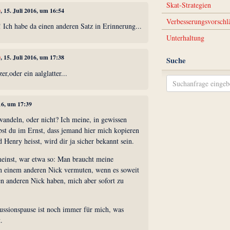
Skat-Strategien
0
, 15. Juli 2016, um 16:54
Verbesserungsvorschl
 Ich habe da einen anderen Satz in Erinnerung...
Unterhaltung
0
, 15. Juli 2016, um 17:38
Suche
er,oder ein aalglatter...
016, um 17:39
wandeln, oder nicht? Ich meine, in gewissen
bst du im Ernst, dass jemand hier mich kopieren
enry heisst, wird dir ja sicher bekannt sein.
meinst, war etwa so: Man braucht meine
in einem anderen Nick vermuten, wenn es soweit
en anderen Nick haben, mich aber sofort zu
ussionspause ist noch immer für mich, was
.