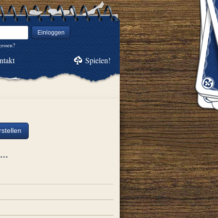
Einloggen
gessen?
ntakt
Spielen!
stellen
ch…