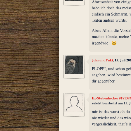
Abwesenheit von einig
habe ich doch das meist
einfach ein Schmarrn, w
Teilen ändern würde.
Aber: Allein die Vorste
machen könnte, meine 
irgendwie!
JohnundYuki
, 15. Juli 2
PLOPPI, und schon geht
angehen, wird bestimmt
dir gegenüber.
Ex-Stubenhocker #18138
zuletzt bearbeitet am 15. 
mir ist das wurst ob du 
nie wieder und das wäre
vergesslichkeit. that´s it