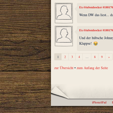
Ex-Stubenhocker #18817
Wenn DW das liest... da
Ex-Stubenhocker #18817
Und der hübsche Johnn
Klappse!
We
1
2
3
4
…
8
9
»
zur Übersicht
•
zum Anfang der Seite
iPhone/iPad