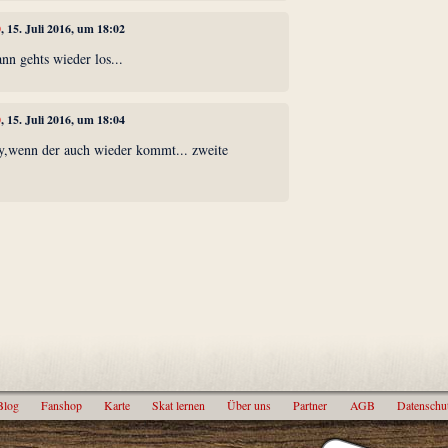
0
, 15. Juli 2016, um 18:02
nn gehts wieder los...
0
, 15. Juli 2016, um 18:04
y,wenn der auch wieder kommt... zweite
iter
Blog
Fanshop
Karte
Skat lernen
Über uns
Partner
AGB
Datenschu