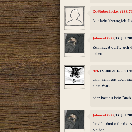
Ex-Stubenhocker #18817
Nur kein Zwang,ich übe
JohnundYuki
, 15. Juli 2
Zumindest dürfte sich d
haben.
eeef
, 15. Juli 2016, um 17:
dann nenn uns doch mal
erste Wort.
oder hast du kein Buch
JohnundYuki
, 15. Juli 2
"und" - danke für die 
bleiben.