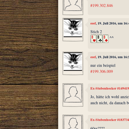
#199.302.846
eeef
, 19. Juli 2016, um 16:
Stich 2
^^
eeef
, 19. Juli 2016, um 16:
nur ein beispiel
#199.306.009
Ex-Stubenhocker #14941
Jo, hätte ich wohl anzi
auch nicht, da danach 
Ex-Stubenhocker #18373
60er????