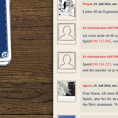
Porgeir
, 19. Juli 2016, um
Lieber 60 als Eigenschn
Ex-Stubenhocker #10733
ich weiss nicht ob 60 s
Spiel
#199.317.002
, vo
Ex-Stubenhocker #10733
Spiel
#199.316.523
, vo
und der mischer ist ja s
zigarre
, 19. Juli 2016, um
Frau Saxon, ich muss I
Spiele, aber bei 60, da
das Herz zusammen. Vo