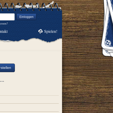
Einloggen
gessen?
ntakt
Spielen!
stellen
ch…