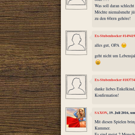
Was soll daran schlecht
Möchte niemalsmehr jün
zu den 60ern gehöre!
Ex-Stubenhocker #14941
alles gut, OPA
geht nicht um Lebensja
Ex-Stubenhocker #18373
danke liebes Enkelkind
Konfirmation!
SAXON
, 19. Juli 2016, u
Mit diesen Spielen brin
Kummer.
Es sind meist 2 Mensch