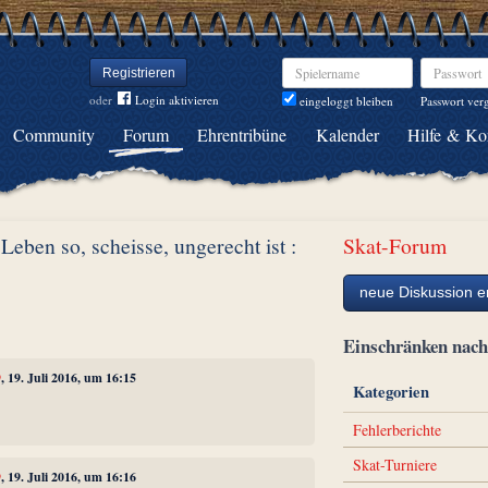
Spielername
Passwort
Registrieren
oder
Login aktivieren
Passwort ver
eingeloggt bleiben
Community
Forum
Ehrentribüne
Kalender
Hilfe & Ko
 Leben so, scheisse, ungerecht ist :
Skat-Forum
neue Diskussion er
Einschränken na
9
, 19. Juli 2016, um 16:15
Kategorien
Fehlerberichte
Skat-Turniere
9
, 19. Juli 2016, um 16:16