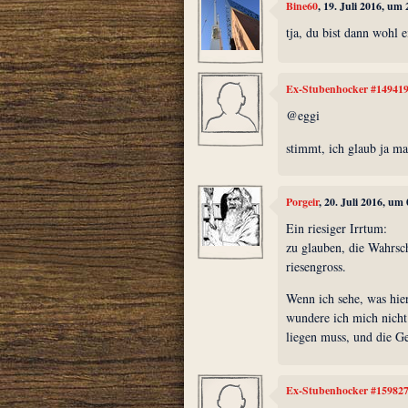
Bine60
, 19. Juli 2016, um
tja, du bist dann wohl 
Ex-Stubenhocker #14941
@eggi
stimmt, ich glaub ja ma
Porgeir
, 20. Juli 2016, um
Ein riesiger Irrtum:
zu glauben, die Wahrsche
riesengross.
Wenn ich sehe, was hier
wundere ich mich nicht
liegen muss, und die G
Ex-Stubenhocker #15982