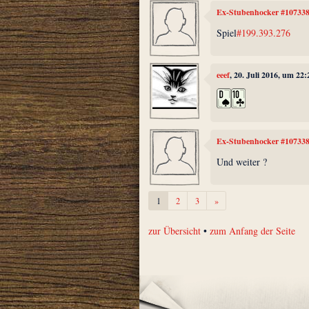
Ex-Stubenhocker #10733
Spiel
#199.393.276
eeef
, 20. Juli 2016, um 22:
Ex-Stubenhocker #10733
Und weiter ?
Weiter
1
2
3
»
zur Übersicht
•
zum Anfang der Seite