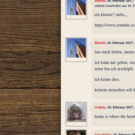
Bine60
, 10. Februar 2017
zuletzt bearbeitet am 10.
ein kleiner? stubs,,,
https://www.youtube
Bine60
, 10. Februar 2017
lass mich lieben, meine 
ich kann nur geben, wen
sonst bin ich erschöpft.
ich kenne dies.
keinem menschen soll d
trallala
, 10. Februar 2017
home is where the heart
SeppMaier
, 10. Februar 2