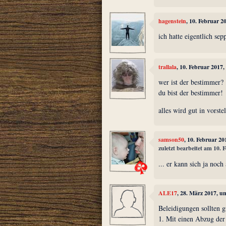
hagenstein
, 10. Februar 2
ich hatte eigentlich sepp
trallala
, 10. Februar 2017
wer ist der bestimmer?
du bist der bestimmer!
alles wird gut in vorste
samson50
, 10. Februar 2
zuletzt bearbeitet am 10.
... er kann sich ja noch
ALE17
, 28. März 2017, u
Beleidigungen sollten g
1. Mit einen Abzug der