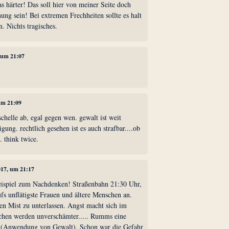
as härter! Das soll hier von meiner Seite doch
ung sein! Bei extremen Frechheiten sollte es halt
. Nichts tragisches.
, um 21:07
 um 21:09
schelle ab, egal gegen wen. gewalt ist weit
igung. rechtlich gesehen ist es auch strafbar....ob
t. think twice.
017, um 21:17
Beispiel zum Nachdenken! Straßenbahn 21:30 Uhr,
fs unflätigste Frauen und ältere Menschen an.
en Mist zu unterlassen. Angst macht sich im
chen werden unverschämter..... Rumms eine
e, (Anwendung von Gewalt). Schon war die Gefahr