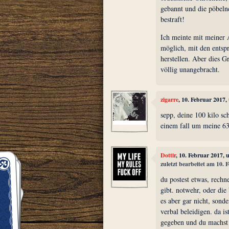
gebannt und die pöbel
bestraft!
Ich meinte mit meiner A
möglich, mit den entsp
herstellen. Aber dies G
völlig unangebracht.
zigarre
, 10. Februar 2017
sepp, deine 100 kilo sc
einem fall um meine 63
Dottir
, 10. Februar 2017,
zuletzt bearbeitet am 10.
du postest etwas, rechn
gibt. notwehr, oder die 
es aber gar nicht, sond
verbal beleidigen. da is
gegeben und du machst d