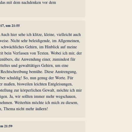
r das mit dem nachdenken vor dem
017, um 21:55
Auch hier sehe ich klitze, kleine, vielleicht auch
weise. Nicht sehr beleidigende, im Allgemeinen,
t schwächliches Gehirn, im Hinblick auf meine
t bein Verfassen von Texten. Wobei ich mir, der
enübers, die Anwendung einer, zumindest für
teltes und gewalttätiges Gehirn, um eine
e Rechtschreibung bemühe. Diese Anstrengung,
er schuldig! So, nun genug der Worte. Für
r maßen, bisweilen leichten Entgleisungen,
stellung zur körperlichen Gewalt, möchte ich mir
ldigen. Ja, wir sollten immer mehr wegschauen,
nehmen. Weiterhin möchte ich mich zu diesem,
n, Thema nicht mehr äußern!
 um 21:59