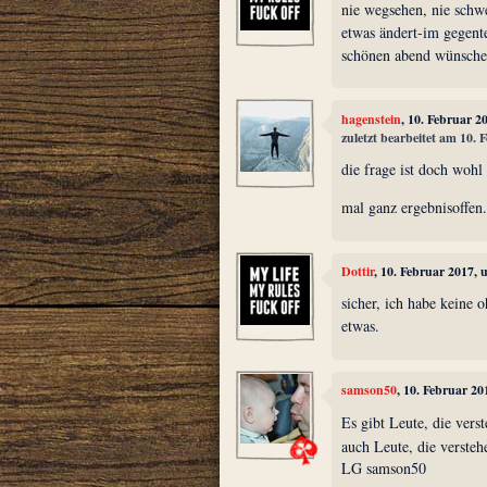
nie wegsehen, nie schwei
etwas ändert-im gegente
schönen abend wünsche
hagenstein
, 10. Februar 2
zuletzt bearbeitet am 10.
die frage ist doch wohl
mal ganz ergebnisoffen.
Dottir
, 10. Februar 2017,
sicher, ich habe keine 
etwas.
samson50
, 10. Februar 2
Es gibt Leute, die vers
auch Leute, die verste
LG samson50