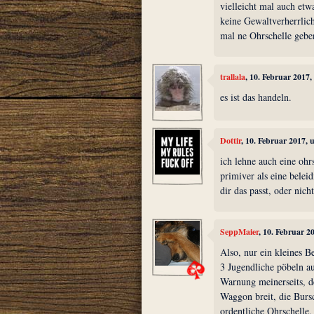
vielleicht mal auch etw
keine Gewaltverherrlich
mal ne Ohrschelle geben
trallala
, 10. Februar 2017
es ist das handeln.
Dottir
, 10. Februar 2017,
ich lehne auch eine ohr
primiver als eine beleid
dir das passt, oder nich
SeppMaier
, 10. Februar 2
Also, nur ein kleines 
3 Jugendliche pöbeln au
Warnung meinerseits, d
Waggon breit, die Burs
ordentliche Ohrschell