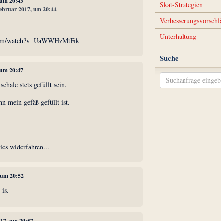
, um 20:43
Skat-Strategien
 Februar 2017, um 20:44
Verbesserungsvorschl
Unterhaltung
.com/watch?v=UaWWHzMtFik
Suche
, um 20:47
schale stets gefüllt sein.
n mein gefäß gefüllt ist.
ies widerfahren...
, um 20:52
 is.
017, um 20:57