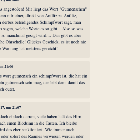
s angestoßen! Mir liegt das Wort "Gutmenschen"
nn mir einer, direkt von Antlitz zu Antlitz,
n derbes beleidigendes Schimpfwort sagt, man
 so sagen, welche Worte es so gibt... Also so was
er so manchmal gesagt wird.... Dan gibt es aber
iche Ohrschelle! Glückes Geschick, es ist noch nie
 Warnung hat meistens gereicht!
 um 21:00
as wort gutmensch ein schimpfwort ist, die hat ein
ein gutmensch sein mag, der lebt dann damit das
ch outet.
017, um 21:07
doch einfach darum, viele haben halt das Hirn
ach einen Blödsinn in die Tasten. Ich bleibe
ird das eher sanktioniert. Wie immer auch
e oder sofort des Raumes verwiesen werden oder