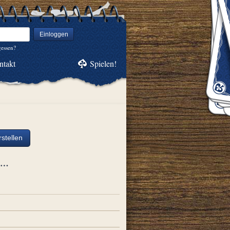
Einloggen
gessen?
ntakt
Spielen!
stellen
ch…