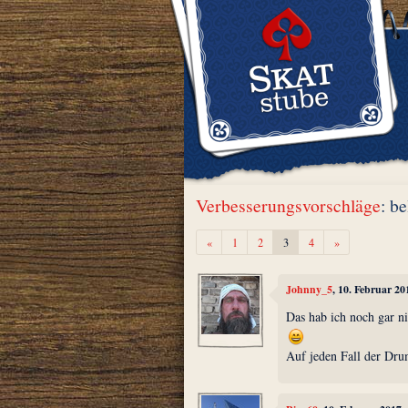
Verbesserungsvorschläge
: b
Zurück
Weiter
«
1
2
3
4
»
Johnny_5
, 10. Februar 2
Das hab ich noch gar ni
Auf jeden Fall der Dru