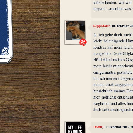
unterscheiden. wie wa
tippen?....merkste was?
SeppMaier
, 10. Februar 2
Ja, ich gebe doch nach! 
leicht beleidigende Hin
sondern auf mein leich
mangelnde Denkfähigkei
Höflichkeit meines Geg
mein leicht minderbemit
einigermaßen gestaltet
bin ich meinem Gegenüb
meine, doch zugegebene
hinsichtlich meiner Dar
hier, höflichst entschu
weghören und alles hin
doch sehr anstrengende
Dottir
, 10. Februar 2017,