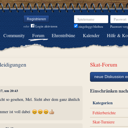
Spielername
Passwort
Registrieren
oder
Login aktivieren
Passwort ver
eingeloggt bleiben
Community
Forum
Ehrentribüne
Kalender
Hilfe & Ko
eleidigungen
Skat-Forum
neue Diskussion er
Einschränken na
017, um 20:43
cht so gesehen, Mel. Sieht aber dem ganz ähnlich
Kategorien
mmer ist voll dabei
Fehlerberichte
Skat-Turniere