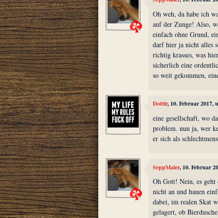
Oh weh, da habe ich wa
auf der Zunge! Also, we
einfach ohne Grund, ei
darf hier ja nicht alles
richtig krasses, was hi
sicherlich eine ordentl
so weit gekommen, eine
Dottir
, 10. Februar 2017,
eine gesellschaft, wo d
problem. nun ja, wer k
er sich als schlechtmens
SeppMaier
, 10. Februar 2
Oh Gott! Nein, es geht 
nicht an und hauen einf
dabei, im realen Skat w
gelagert, ob Bierdusch