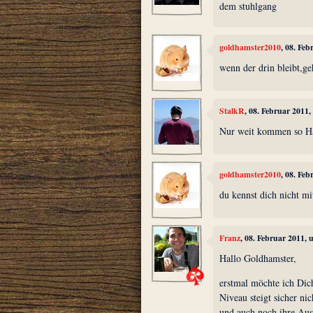
dem stuhlgang
goldhamster2010
, 08. Fe
wenn der drin bleibt,ge
StalkR
, 08. Februar 2011
Nur weit kommen so Ha
goldhamster2010
, 08. Fe
du kennst dich nicht mit
Franz
, 08. Februar 2011,
Hallo Goldhamster,
erstmal möchte ich Dic
Niveau steigt sicher ni
und auch noch ihre Aus