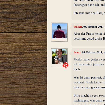
Deswegen habe ich auch
Ich sehe mir den Fall j
StalkR
, 08. Februar 2011
Aber der Franz kennt s
bestimmt gerad dicke 
Franz
, 08. Februar 2011,
Modus hatte gestern ver
ich habe mich jetzt de
Sache.
Was ist denn passiert, 
wolltest? Viele Leute h
habe es auch gerade aus
Bitte macht wegen sowas
nachfragen, was denn sc