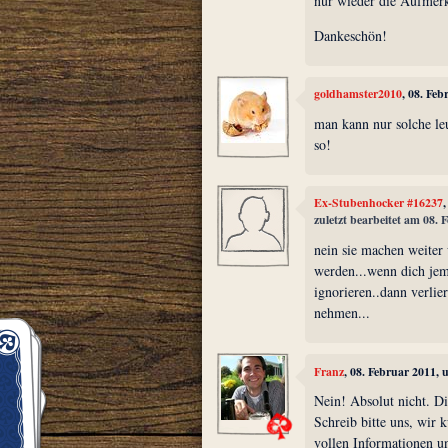
nur wieder die Aufmerk
Dankeschön!
goldhamster2010
, 08. Fe
man kann nur solche leu
so!
Ex-Stubenhocker #16237
zuletzt bearbeitet am 08.
nein sie machen weiter
werden...wenn dich jema
ignorieren..dann verlier
nehmen...
Franz
, 08. Februar 2011,
Nein! Absolut nicht. D
Schreib bitte uns, wir
vollen Informationen u