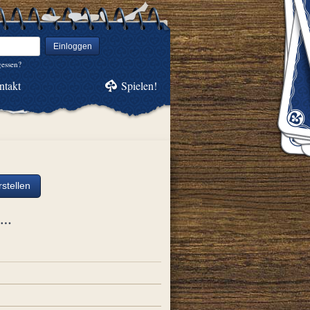
Einloggen
gessen?
ntakt
Spielen!
stellen
ch…