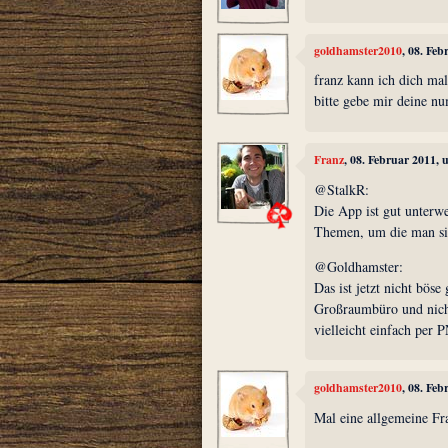
goldhamster2010
, 08. Fe
franz kann ich dich mal
bitte gebe mir deine n
Franz
, 08. Februar 2011,
@StalkR:
Die App ist gut unterwe
Themen, um die man s
@Goldhamster:
Das ist jetzt nicht böse
Großraumbüro und nicht
vielleicht einfach per 
goldhamster2010
, 08. Fe
Mal eine allgemeine Fr