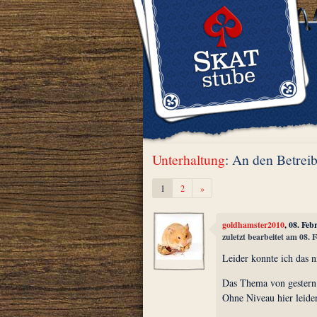
Unterhaltung
: An den Betreib
Weiter
1
2
»
goldhamster2010
, 08. Fe
zuletzt bearbeitet am 08.
Leider konnte ich das 
Das Thema von gester
Ohne Niveau hier leide