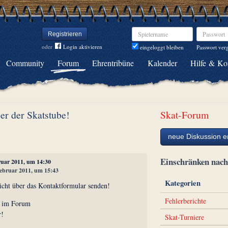
Spielername
Passwort
Registrieren
oder
Login aktivieren
Passwort ver
eingeloggt bleiben
Community
Forum
Ehrentribüne
Kalender
Hilfe & Ko
er der Skatstube!
Skat-Forum
neue Diskussion er
Einschränken na
bruar 2011, um 14:30
 Februar 2011, um 15:43
Kategorien
nicht über das Kontaktformular senden!
Fehlerberichte
n im Forum
r!
Skat-Turniere