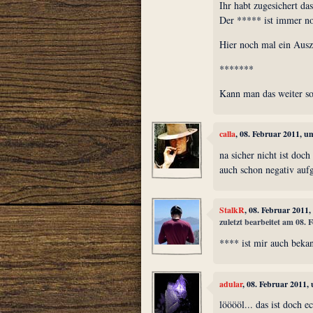
Ihr habt zugesichert da
Der ***** ist immer n
Hier noch mal ein Auszu
*******
Kann man das weiter so
calla
, 08. Februar 2011, u
na sicher nicht ist doch
auch schon negativ aufg
StalkR
, 08. Februar 2011
zuletzt bearbeitet am 08.
**** ist mir auch bekan
adular
, 08. Februar 2011,
lööööl... das ist doch 