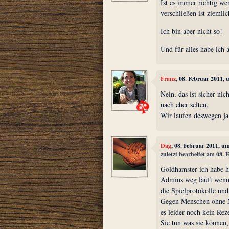
Ist es immer richtig w
verschließen ist ziemlic
Ich bin aber nicht so!
Und für alles habe ich
Franz
, 08. Februar 2011,
Nein, das ist sicher ni
nach eher selten.
Wir laufen deswegen ja
Dag
, 08. Februar 2011, u
zuletzt bearbeitet am 08.
Goldhamster ich habe hi
Admins weg läuft wenn 
die Spielprotokolle und
Gegen Menschen ohne M
es leider noch kein Rez
Sie tun was sie können,