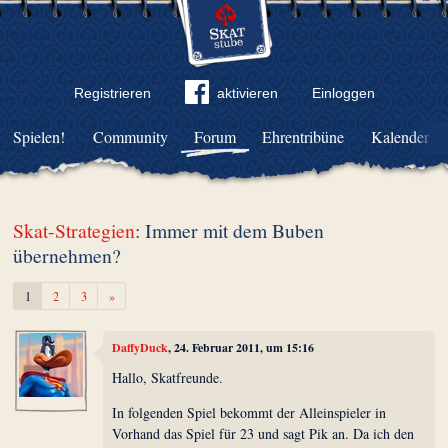
Registrieren
aktivieren
Einloggen
Spielen!
Community
Forum
Ehrentribüne
Kalender
Skat-Strategien
: Immer mit dem Buben
übernehmen?
Weiter
1
2
3
»
DaffyDuck
, 24. Februar 2011, um 15:16
Hallo, Skatfreunde.
In folgenden Spiel bekommt der Alleinspieler in
Vorhand das Spiel für 23 und sagt Pik an. Da ich den