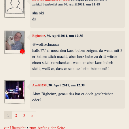
zuletzt bearbeitet am 30. April 2011, um 11:48
aha oki
ds
Bigheinz
, 30. April 2011, um 12:35
@wolfsschnauze
hallo??? er muss den karo buben zeigen, da wenn mit 3
er keinen stich macht, aber herz bube zu dritt würde
einen stich verschenken. wenn er aber karo bubeb
sieht, weiß er, dass er sein ass heim bekommt!!
Andi0259
, 30. April 2011, um 12:39
Ähm Bigheinz, genau das hat er doch geschrieben,
oder?
Weiter
1
2
3
»
zur Übersicht
•
zum Anfang der Seite