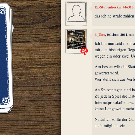
Ex-Stubenhocker #46313
das ich ne strafe zahlen 
k_Uno
, 06. Juni 2011, um
Ich bin nun seid mehr al
mit den bisherigen Rege
wegen ein oder zwei Us
Am besten wär ein Skatg
gewertet wird.
Wer stellt sich zur Ver
An Spitzentagen sind b
Zu jedem Spiel die Date
Internetprotokolle usw.
keine Langeweile mehr
Natürlich sollte der Ga
auch möglich sein...