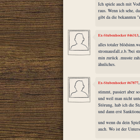
Ich spiele auch mit Vo
raus. Wenn ich sehe, das
gibt da die bekannten 
Ex-Stubenhocker #46313
alles totaler blödsinn.
stromausfall.z.b.?bei 
min zurück .musste zahl
ähnliches.
Ex-Stubenhocker #67877
stimmt, passiert aber s
und weil man nicht unt
Störung, hab ich die St
und dann erst Sanktion
und wenn du dein Spiel 
auch. Wo ist der Unter