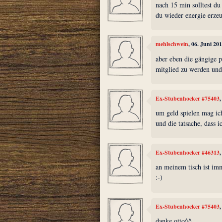
nach 15 min solltest du
du wieder energie erzeu
mehlschwein
, 06. Juni 20
aber eben die gängige p
mitglied zu werden und
Ex-Stubenhocker #75403
um geld spielen mag ic
und die tatsache, dass i
Ex-Stubenhocker #46313
an meinem tisch ist imm
:-)
Ex-Stubenhocker #75403
danke otto^^