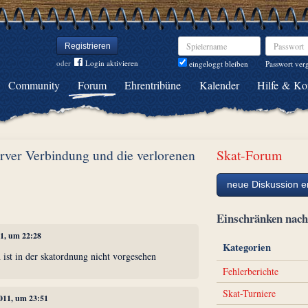
Spielername
Passwort
Registrieren
oder
Login aktivieren
Passwort ver
eingeloggt bleiben
Community
Forum
Ehrentribüne
Kalender
Hilfe & Ko
erver Verbindung und die verlorenen
Skat-Forum
neue Diskussion er
Einschränken na
11, um 22:28
Kategorien
n ist in der skatordnung nicht vorgesehen
Fehlerberichte
Skat-Turniere
2011, um 23:51