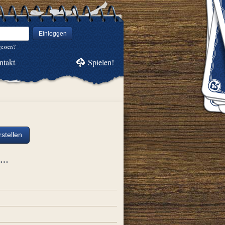
Einloggen
gessen?
ntakt
Spielen!
stellen
ch…