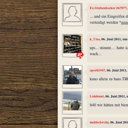
Ex-Stubenhocker #67877
....und ein Eingreifen 
verteidigt werden *ggg
k_Uno
, 06. Juni 2011, um
ups... stimmt.... hatte 
wach...
sporti1947
, 06. Juni 2011
kuno allein zu haus.T
Lolalennt
, 06. Juni 2011,
lt40 wir hätten mit bie
mehlschwein
, 06. Juni 20