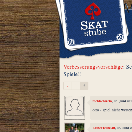
Verbesserungsvorschläge
: S
Spiele!!
Zurück
«
1
2
mehlschwein
, 05. Juni 20
otto - spiel nicht werte
LieberTeufel40
, 05. Juni 