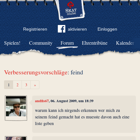
Registrieren
aktivieren
Einloggen
Spielen!
Community
Forum
Ehrentribüne
Kalender
Verbesserungsvorschläge
: feind
Weiter
1
2
3
»
andfis67
, 06. August 2009, um 18:39
warum kann ich nirgends erkennen wer mich zu
seinem feind gemacht hat es muesste davon auch eine
liste geben