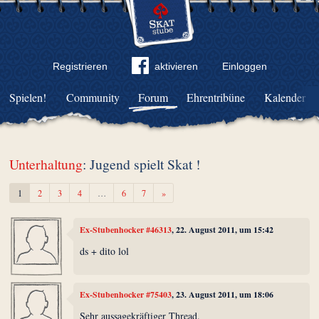
Registrieren
aktivieren
Einloggen
Spielen!
Community
Forum
Ehrentribüne
Kalender
Unterhaltung
: Jugend spielt Skat !
Weiter
1
2
3
4
…
6
7
»
Ex-Stubenhocker #46313
, 22. August 2011, um 15:42
ds + dito lol
Ex-Stubenhocker #75403
, 23. August 2011, um 18:06
Sehr aussagekräftiger Thread.