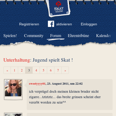
Registrieren
aktivieren
Einloggen
Spielen!
Community
Forum
Ehrentribüne
Kalender
Unterhaltung
: Jugend spielt Skat !
Zurück
Weiter
«
1
2
3
4
5
6
7
»
sweetyyyy01
, 23. August 2011, um 22:02
ich verprügel doch meinen kleinen bruder nicht
zigarre...tztztztz... das breite grinsen scheint eher
vererbt worden zu sein^^