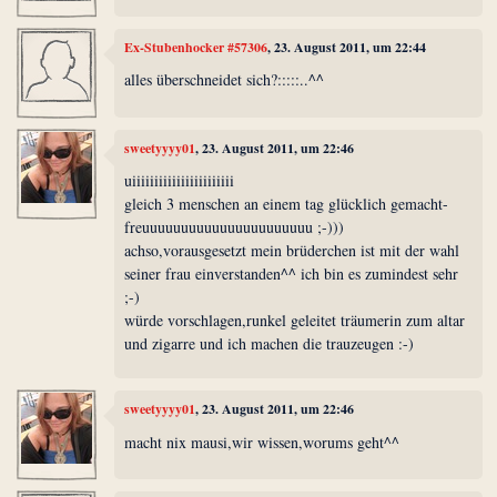
Ex-Stubenhocker #57306
, 23. August 2011, um 22:44
alles überschneidet sich?:::::..^^
sweetyyyy01
, 23. August 2011, um 22:46
uiiiiiiiiiiiiiiiiiiiiiii
gleich 3 menschen an einem tag glücklich gemacht-
freuuuuuuuuuuuuuuuuuuuuuu ;-)))
achso,vorausgesetzt mein brüderchen ist mit der wahl
seiner frau einverstanden^^ ich bin es zumindest sehr
;-)
würde vorschlagen,runkel geleitet träumerin zum altar
und zigarre und ich machen die trauzeugen :-)
sweetyyyy01
, 23. August 2011, um 22:46
macht nix mausi,wir wissen,worums geht^^