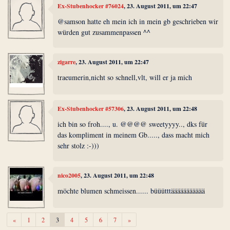
Ex-Stubenhocker #76024
, 23. August 2011, um 22:47
@samson hatte eh mein ich in mein gb geschrieben wir
würden gut zusammenpassen ^^
zigarre
, 23. August 2011, um 22:47
traeumerin,nicht so schnell,vlt, will er ja mich
Ex-Stubenhocker #57306
, 23. August 2011, um 22:48
ich bin so froh...., u. @@@@ sweetyyyy.., dks für
das kompliment in meinem Gb....., dass macht mich
sehr stolz :-)))
nico2005
, 23. August 2011, um 22:48
möchte blumen schmeissen...... büüütttäääääääääää
Zurück
Weiter
«
1
2
3
4
5
6
7
»