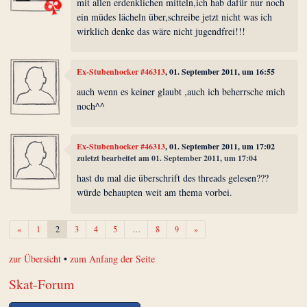
mit allen erdenklichen mitteln,ich hab dafür nur noch
ein müdes lächeln über,schreibe jetzt nicht was ich
wirklich denke das wäre nicht jugendfrei!!!
Ex-Stubenhocker #46313
, 01. September 2011, um 16:55
auch wenn es keiner glaubt ,auch ich beherrsche mich
noch^^
Ex-Stubenhocker #46313
, 01. September 2011, um 17:02
zuletzt bearbeitet am 01. September 2011, um 17:04
hast du mal die überschrift des threads gelesen???
würde behaupten weit am thema vorbei.
Zurück
Weiter
«
1
2
3
4
5
…
8
9
»
zur Übersicht
•
zum Anfang der Seite
Skat-Forum