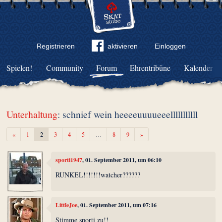
Registrieren
aktivieren
Einloggen
Spielen!
Community
Forum
Ehrentribüne
Kalender
Unterhaltung
: schnief wein heeeeuuuueeelllllllllll
Zurück
Weiter
«
1
2
3
4
5
…
8
9
»
sporti1947
, 01. September 2011, um 06:10
RUNKEL!!!!!!!watcher??????
LittleJoe
, 01. September 2011, um 07:16
Stimme sporti zu!!