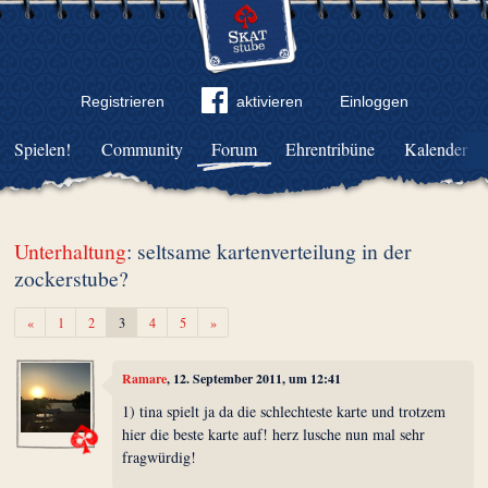
Registrieren
aktivieren
Einloggen
Spielen!
Community
Forum
Ehrentribüne
Kalender
Unterhaltung
: seltsame kartenverteilung in der
zockerstube?
Zurück
Weiter
«
1
2
3
4
5
»
Ramare
, 12. September 2011, um 12:41
1) tina spielt ja da die schlechteste karte und trotzem
hier die beste karte auf! herz lusche nun mal sehr
fragwürdig!