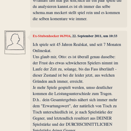
@ramare lass mal gut sein,such dir ein paar spiele die
du analysieren kannst.es ist eh immer das selbe
schema.man meckert stellt spiel rein und es kommen
die selben komentare wie immer.
Ex-Stubenhocker #63916
, 22. September 2011, um 10:33
Ich spiele seit 45 Jahren Realskat, und seit 7 Monaten
Onlineskat.
Uns glaub mir, Otto: es ist überall genau dasselbe:
der Frust des etwas schwächeren Spielers nimmt im
Laufe der Zeit zu, solange, bis das Fass überläuft -
dieser Zustand ist bei dir leider jetzt, aus welchen
Gründen auch immer, erreicht.
Je mehr Spiele gespielt werden, umso deutlicher
kommen die Leistungsunterschiede zum Tragen.
D.h.. dein Gesamtergebnis nähert sich immer mehr
dem "Erwartungswert", der natürlich von Tisch zu
Tisch unterschiedlich ist, je nach Spielstärke der
Gegner, und letztendlich resultiert aus DEINER
Spielstärke und der DURCHSCHNITTLICHEN
Spielstärke deiner Gegner.