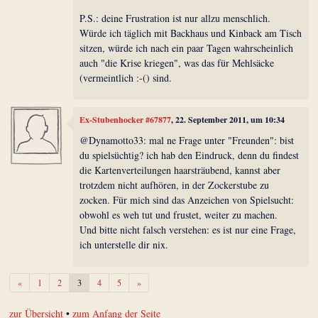
P.S.: deine Frustration ist nur allzu menschlich.
Würde ich täglich mit Backhaus und Kinback am Tisch
sitzen, würde ich nach ein paar Tagen wahrscheinlich
auch "die Krise kriegen", was das für Mehlsäcke
(vermeintlich :-() sind.
Ex-Stubenhocker #67877
, 22. September 2011, um 10:34
@Dynamotto33: mal ne Frage unter "Freunden": bist
du spielsüchtig? ich hab den Eindruck, denn du findest
die Kartenverteilungen haarsträubend, kannst aber
trotzdem nicht aufhören, in der Zockerstube zu
zocken. Für mich sind das Anzeichen von Spielsucht:
obwohl es weh tut und frustet, weiter zu machen.
Und bitte nicht falsch verstehen: es ist nur eine Frage,
ich unterstelle dir nix.
Zurück
Weiter
«
1
2
3
4
5
»
zur Übersicht
•
zum Anfang der Seite