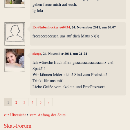
gehen freue mich auf euch.
lg lola
Ex-Stubenhocker #60434
, 24. November 2011, um 20:07
freeeeeeeeeeuen uns auf dich Maus :-))))
akoya
, 24. November 2011, um 21:24
Ich wünsche Euch allen gaaaaaaaaaaaaaaaanz viel
Spaß!!!
Wir können leider nicht! Sind zum Preisskat!
Trinkt für uns mit!
Liebe Grüße vom akolein und FreePasswort
Weiter
1
2
3
4
5
»
zur Übersicht
•
zum Anfang der Seite
Skat-Forum