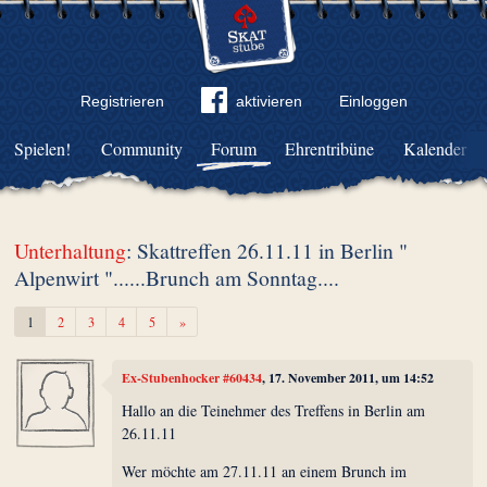
Registrieren
aktivieren
Einloggen
Spielen!
Community
Forum
Ehrentribüne
Kalender
Unterhaltung
: Skattreffen 26.11.11 in Berlin "
Alpenwirt "......Brunch am Sonntag....
Weiter
1
2
3
4
5
»
Ex-Stubenhocker #60434
, 17. November 2011, um 14:52
Hallo an die Teinehmer des Treffens in Berlin am
26.11.11
Wer möchte am 27.11.11 an einem Brunch im