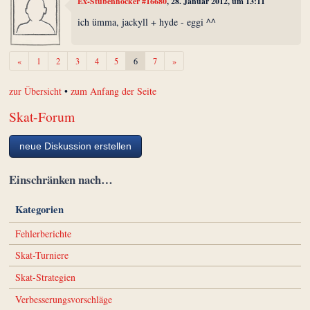
Ex-Stubenhocker #16680
, 28. Januar 2012, um 13:11
ich ümma, jackyll + hyde - eggi ^^
Zurück
Weiter
«
1
2
3
4
5
6
7
»
zur Übersicht
•
zum Anfang der Seite
Skat-Forum
neue Diskussion erstellen
Einschränken nach…
Kategorien
Fehlerberichte
Skat-Turniere
Skat-Strategien
Verbesserungsvorschläge