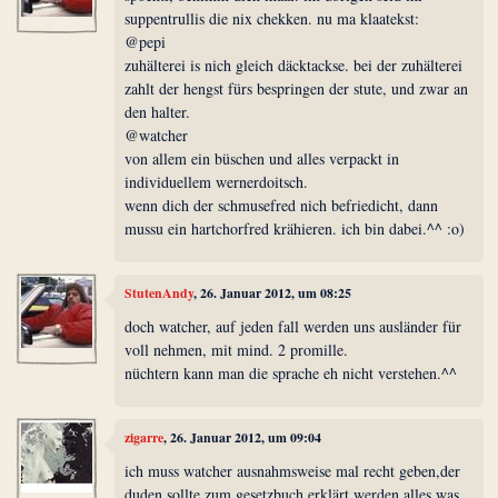
suppentrullis die nix chekken. nu ma klaatekst:
@pepi
zuhälterei is nich gleich däcktackse. bei der zuhälterei
zahlt der hengst fürs bespringen der stute, und zwar an
den halter.
@watcher
von allem ein büschen und alles verpackt in
individuellem wernerdoitsch.
wenn dich der schmusefred nich befriedicht, dann
mussu ein hartchorfred krähieren. ich bin dabei.^^ :o)
StutenAndy
, 26. Januar 2012, um 08:25
doch watcher, auf jeden fall werden uns ausländer für
voll nehmen, mit mind. 2 promille.
nüchtern kann man die sprache eh nicht verstehen.^^
zigarre
, 26. Januar 2012, um 09:04
ich muss watcher ausnahmsweise mal recht geben,der
duden sollte zum gesetzbuch erklärt werden,alles was