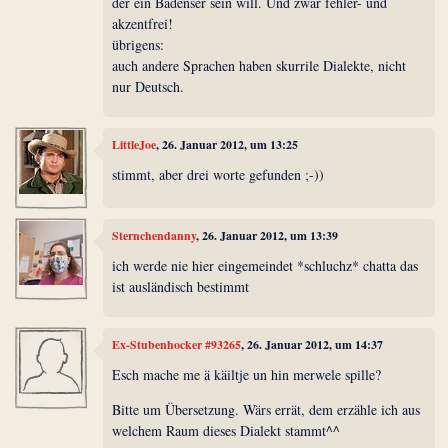
der ein Badenser sein will. Und zwar fehler- und
akzentfrei!
übrigens:
auch andere Sprachen haben skurrile Dialekte, nicht
nur Deutsch.
LittleJoe
, 26. Januar 2012, um 13:25
stimmt, aber drei worte gefunden ;-))
Sternchendanny
, 26. Januar 2012, um 13:39
ich werde nie hier eingemeindet *schluchz* chatta das
ist ausländisch bestimmt
Ex-Stubenhocker #93265
, 26. Januar 2012, um 14:37
Esch mache me ä käiltje un hin merwele spille?
Bitte um Übersetzung. Wärs errät, dem erzähle ich aus
welchem Raum dieses Dialekt stammt^^