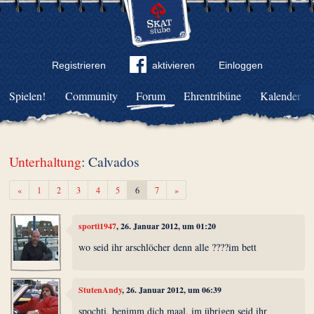
Registrieren
aktivieren
Einloggen
Spielen!
Community
Forum
Ehrentribüne
Kalender
Unterhaltung
: Calvados
Zurück
Weiter
«
1
2
3
4
5
6
7
»
sporti1947
, 26. Januar 2012, um 01:20
wo seid ihr arschlöcher denn alle ????im bett
StutenAndy
, 26. Januar 2012, um 06:39
spochti, benimm dich maal. im übrigen seid ihr