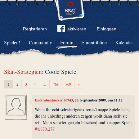
Registrieren
aktivieren
Einloggen
Spielen!
Community
Forum
Ehrentribüne
Kalender
Skat-Strategien
: Coole Spiele
Weiter
1
2
3
4
…
768
769
»
Ex-Stubenhocker #6743
, 20. September 2009, um 11:12
Wenn ihr echt schwierige/extreme/knappe Spiele habt,
die ihr unbedingt anderen zeigen wollt,dann stellt sie
rein.Mein schwieriges(ein bisschen) und knappes Spiel:
#4.870.277