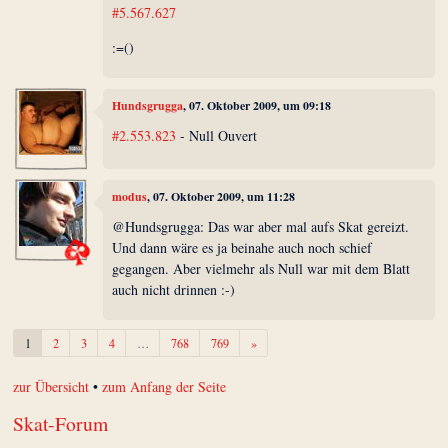
#5.567.627
:=()
Hundsgrugga
, 07. Oktober 2009, um 09:18
#2.553.823
- Null Ouvert
modus
, 07. Oktober 2009, um 11:28
@Hundsgrugga: Das war aber mal aufs Skat gereizt.
Und dann wäre es ja beinahe auch noch schief
gegangen. Aber vielmehr als Null war mit dem Blatt
auch nicht drinnen :-)
Weiter
1
2
3
4
…
768
769
»
zur Übersicht
•
zum Anfang der Seite
Skat-Forum