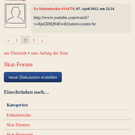
Ex-Stubenhocker #114778
, 07. April 2012, um 22:24
http://www.youtube.com/watch?
v=8jaGDIQ94Ew&feature=youtu.be
Zurück
Weiter
«
1
2
3
»
zur Übersicht
•
zum Anfang der Seite
Skat-Forum
neue Diskussion erstellen
Einschränken nach…
Kategorien
Fehlerberichte
Skat-Turniere
Skat-Strategien