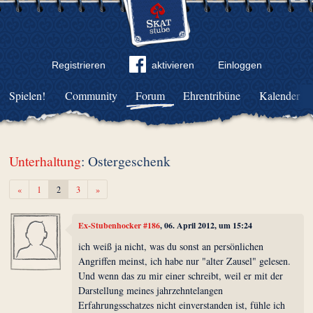
Registrieren
aktivieren
Einloggen
Spielen!
Community
Forum
Ehrentribüne
Kalender
Unterhaltung
: Ostergeschenk
Zurück
Weiter
«
1
2
3
»
Ex-Stubenhocker #186
, 06. April 2012, um 15:24
ich weiß ja nicht, was du sonst an persönlichen
Angriffen meinst, ich habe nur "alter Zausel" gelesen.
Und wenn das zu mir einer schreibt, weil er mit der
Darstellung meines jahrzehntelangen
Erfahrungsschatzes nicht einverstanden ist, fühle ich