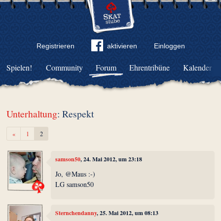
Registrieren
aktivieren
Einloggen
Spielen!
Community
Forum
Ehrentribüne
Kalender
Unterhaltung
: Respekt
Zurück
«
1
2
samson50
, 24. Mai 2012, um 23:18
Jo, @Maus :-)
LG samson50
Sternchendanny
, 25. Mai 2012, um 08:13