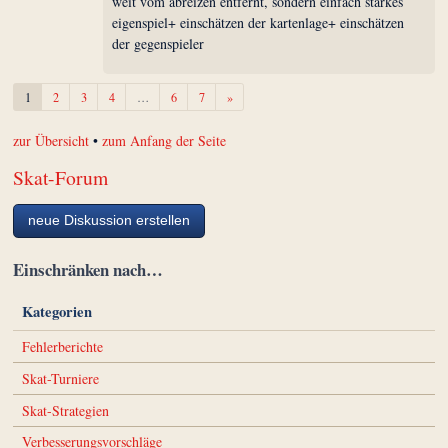
weit vom abreizen entfernt, sondern einfach starkes
eigenspiel+ einschätzen der kartenlage+ einschätzen
der gegenspieler
Weiter
1
2
3
4
…
6
7
»
zur Übersicht
•
zum Anfang der Seite
Skat-Forum
neue Diskussion erstellen
Einschränken nach…
Kategorien
Fehlerberichte
Skat-Turniere
Skat-Strategien
Verbesserungsvorschläge