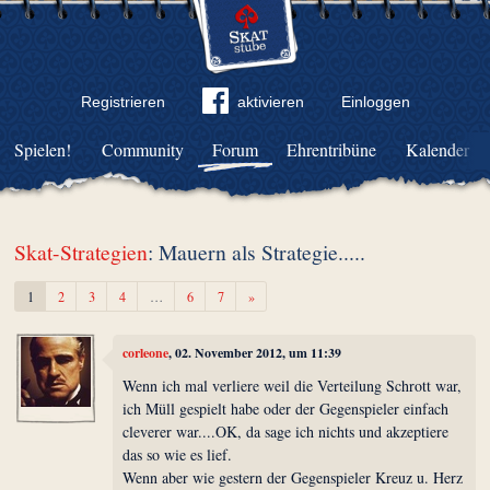
Registrieren
aktivieren
Einloggen
Spielen!
Community
Forum
Ehrentribüne
Kalender
Skat-Strategien
: Mauern als Strategie.....
Weiter
1
2
3
4
…
6
7
»
corleone
, 02. November 2012, um 11:39
Wenn ich mal verliere weil die Verteilung Schrott war,
ich Müll gespielt habe oder der Gegenspieler einfach
cleverer war....OK, da sage ich nichts und akzeptiere
das so wie es lief.
Wenn aber wie gestern der Gegenspieler Kreuz u. Herz