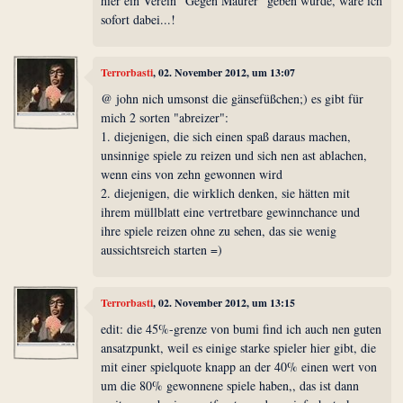
hier ein Verein "Gegen Maurer" geben würde, wäre ich
sofort dabei...!
Terrorbasti
, 02. November 2012, um 13:07
@ john nich umsonst die gänsefüßchen;) es gibt für
mich 2 sorten "abreizer":
1. diejenigen, die sich einen spaß daraus machen,
unsinnige spiele zu reizen und sich nen ast ablachen,
wenn eins von zehn gewonnen wird
2. diejenigen, die wirklich denken, sie hätten mit
ihrem müllblatt eine vertretbare gewinnchance und
ihre spiele reizen ohne zu sehen, das sie wenig
aussichtsreich starten =)
Terrorbasti
, 02. November 2012, um 13:15
edit: die 45%-grenze von bumi find ich auch nen guten
ansatzpunkt, weil es einige starke spieler hier gibt, die
mit einer spielquote knapp an der 40% einen wert von
um die 80% gewonnene spiele haben,, das ist dann