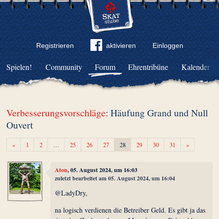
Registrieren
aktivieren
Einloggen
Spielen!
Community
Forum
Ehrentribüne
Kalender
Verbesserungsvorschläge
: Häufung Grand und Null
Ouvert
Zurück
Weiter
«
1
2
…
25
26
27
28
29
30
31
»
Aton
, 05. August 2024, um 16:03
zuletzt bearbeitet am 05. August 2024, um 16:04
@LadyDry,
na logisch verdienen die Betreiber Geld. Es gibt ja das