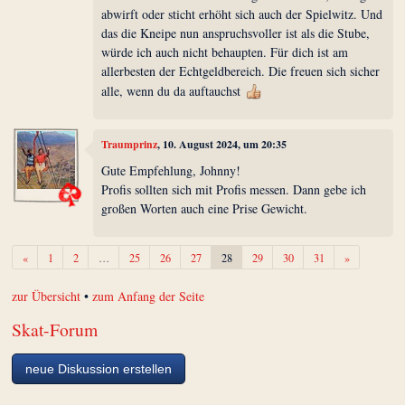
abwirft oder sticht erhöht sich auch der Spielwitz. Und
das die Kneipe nun anspruchsvoller ist als die Stube,
würde ich auch nicht behaupten. Für dich ist am
allerbesten der Echtgeldbereich. Die freuen sich sicher
alle, wenn du da auftauchst
Traumprinz
, 10. August 2024, um 20:35
Gute Empfehlung, Johnny!
Profis sollten sich mit Profis messen. Dann gebe ich
großen Worten auch eine Prise Gewicht.
Zurück
Weiter
«
1
2
…
25
26
27
28
29
30
31
»
zur Übersicht
•
zum Anfang der Seite
Skat-Forum
neue Diskussion erstellen