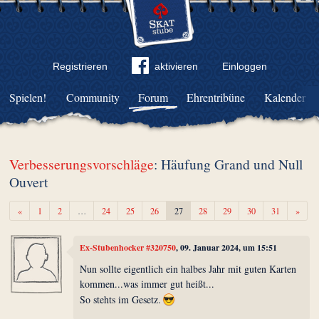
Registrieren
aktivieren
Einloggen
Spielen!
Community
Forum
Ehrentribüne
Kalender
Verbesserungsvorschläge
: Häufung Grand und Null
Ouvert
Zurück
Weite
«
1
2
…
24
25
26
27
28
29
30
31
»
Ex-Stubenhocker #320750
, 09. Januar 2024, um 15:51
Nun sollte eigentlich ein halbes Jahr mit guten Karten
kommen...was immer gut heißt...
So stehts im Gesetz.