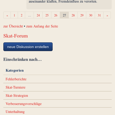
auseinander klaffen, Fremdeinfluss zu verorten.
Zurück
Weite
«
1
2
…
24
25
26
27
28
29
30
31
»
zur Übersicht
•
zum Anfang der Seite
Skat-Forum
neue Diskussion erstellen
Einschränken nach…
Kategorien
Fehlerberichte
Skat-Turniere
Skat-Strategien
Verbesserungsvorschläge
Unterhaltung