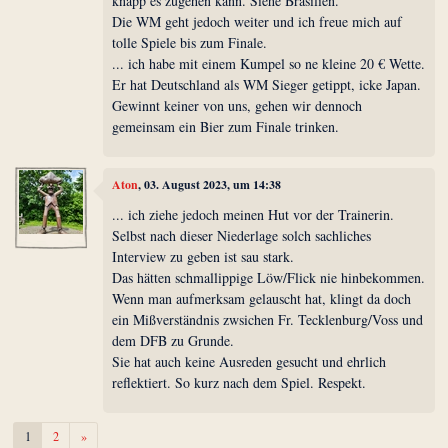
knapp es zugehen kann. Siehe Brasilien.
Die WM geht jedoch weiter und ich freue mich auf
tolle Spiele bis zum Finale.
... ich habe mit einem Kumpel so ne kleine 20 € Wette.
Er hat Deutschland als WM Sieger getippt, icke Japan.
Gewinnt keiner von uns, gehen wir dennoch
gemeinsam ein Bier zum Finale trinken.
Aton
, 03. August 2023, um 14:38
... ich ziehe jedoch meinen Hut vor der Trainerin.
Selbst nach dieser Niederlage solch sachliches
Interview zu geben ist sau stark.
Das hätten schmallippige Löw/Flick nie hinbekommen.
Wenn man aufmerksam gelauscht hat, klingt da doch
ein Mißverständnis zwsichen Fr. Tecklenburg/Voss und
dem DFB zu Grunde.
Sie hat auch keine Ausreden gesucht und ehrlich
reflektiert. So kurz nach dem Spiel. Respekt.
Weiter
1
2
»