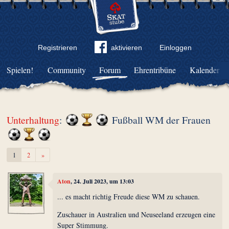
Registrieren
aktivieren
Einloggen
Spielen!
Community
Forum
Ehrentribüne
Kalender
Unterhaltung
:
Fußball WM der Frauen
Weiter
1
2
»
Aton
, 24. Juli 2023, um 13:03
... es macht richtig Freude diese WM zu schauen.
Zuschauer in Australien und Neuseeland erzeugen eine
Super Stimmung.