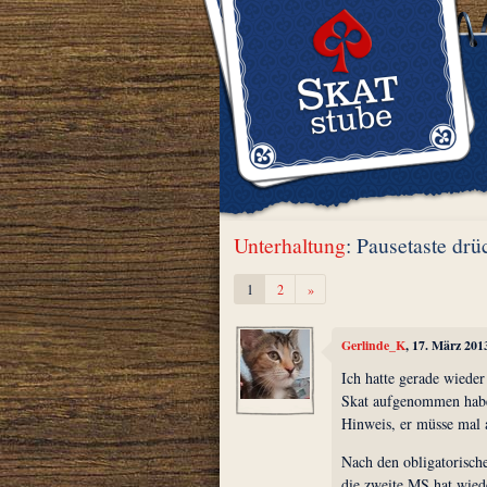
Unterhaltung
: Pausetaste dr
Weiter
1
2
»
Gerlinde_K
, 17. März 201
Ich hatte gerade wieder
Skat aufgenommen habe
Hinweis, er müsse mal a
Nach den obligatorische
die zweite MS hat wied