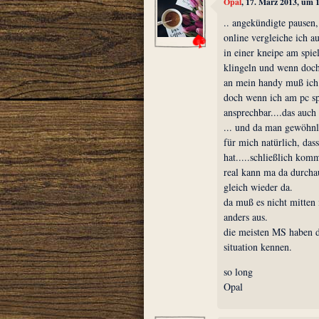
Opal
, 17. März 2013, um 
.. angekündigte pausen,
online vergleiche ich au
in einer kneipe am spie
klingeln und wenn doch,
an mein handy muß ich a
doch wenn ich am pc spi
ansprechbar....das auch 
... und da man gewöhnli
für mich natürlich, das
hat.....schließlich kom
real kann ma da durchau
gleich wieder da.
da muß es nicht mitten 
anders aus.
die meisten MS haben da
situation kennen.
so long
Opal