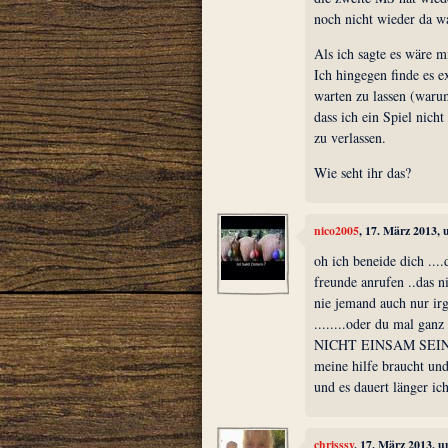
noch nicht wieder da w
Als ich sagte es wäre 
Ich hingegen finde es 
warten zu lassen (warum
dass ich ein Spiel nich
zu verlassen.
Wie seht ihr das?
nico2005
, 17. März 2013,
oh ich beneide dich ....
freunde anrufen ..das 
nie jemand auch nur ir
........oder du mal ga
NICHT EINSAM SEIN !!!
meine hilfe braucht un
und es dauert länger ic
chrisssy
, 17. März 2013, 