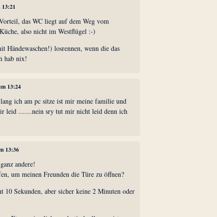
m 13:21
 Vorteil, das WC liegt auf dem Weg vom
che, also nicht im Westflügel :-)
mit Händewaschen!) losrennen, wenn die das
h hab nix!
 um 13:24
 lang ich am pc sitze ist mir meine familie und
r leid .......nein sry tut mir nicht leid denn ich
um 13:36
 ganz andere!
fen, um meinen Freunden die Türe zu öffnen?
cht 10 Sekunden, aber sicher keine 2 Minuten oder