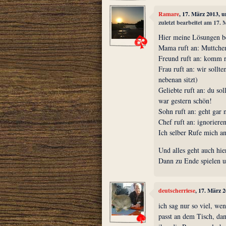
Ramare
, 17. März 2013, 
zuletzt bearbeitet am 17.
Hier meine Lösungen b
Mama ruft an: Muttchen
Freund ruft an: komm r
Frau ruft an: wir soll
nebenan sitzt)
Geliebte ruft an: du sol
war gestern schön!
Sohn ruft an: geht gar 
Chef ruft an: ignoriere
Ich selber Rufe mich a
Und alles geht auch hi
Dann zu Ende spielen u
deutscherriese
, 17. März 
ich sag nur so viel, we
passt an dem Tisch, da