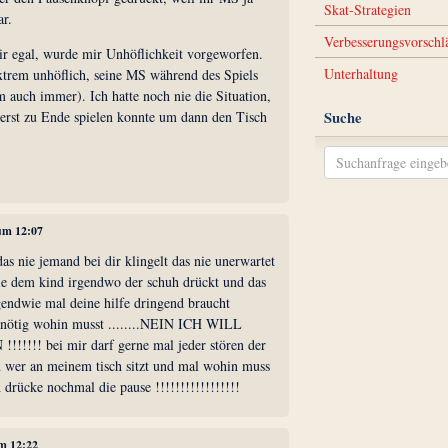
Skat-Strategien
ar.
Verbesserungsvorschl
mir egal, wurde mir Unhöflichkeit vorgeworfen.
Unterhaltung
extrem unhöflich, seine MS während des Spiels
 auch immer). Ich hatte noch nie die Situation,
t erst zu Ende spielen konnte um dann den Tisch
Suche
 um 12:07
das nie jemand bei dir klingelt das nie unerwartet
nie dem kind irgendwo der schuh drückt und das
gendwie mal deine hilfe dringend braucht
nz nötig wohin musst ........NEIN ICH WILL
!!!! bei mir darf gerne mal jeder stören der
d wer an meinem tisch sitzt und mal wohin muss
h drücke nochmal die pause !!!!!!!!!!!!!!!!!
um 12:22