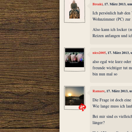
Breaki
, 17. März 2013, u
Ich persönlich hab den
Wohnzimmer (PC) zur Kü
Also kann ich locker (
Reizen anfangen und ic
nico2005
, 17. März 2013,
also egal wie kurz oder
freunde wichtiger tut mi
bin nun mal so
Ramare
, 17. März 2013, 
Die Frage ist doch eine
Wie lange muss ich lau
Bei mir sind es viellei
länger?