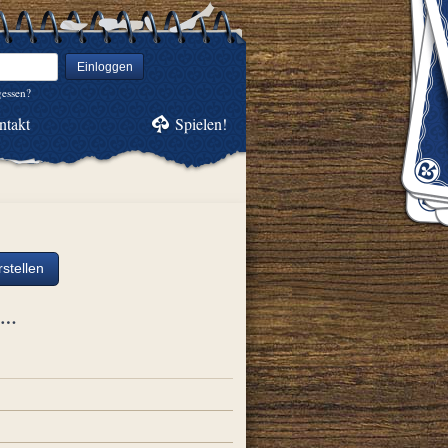
Einloggen
gessen?
ntakt
Spielen!
stellen
ch…