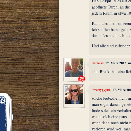
Hab 120qm, alles auf ei
geöffnete Türen, an di
jedem Raum in etwa 10
Kann also meinen Freun
ich sie lieb habe, gehe
denen "cu und euch noc
Und alle sind zufrieden
chrisssy
, 17. März 2013, 
aha, Breaki hat eine Reiz
sweetyyyy01
, 17. März 20
solche leute,die nich
man sogar darum gebete
finde solch ein verhalte
wenn solch eine pause m
wenn dann noch nicht 
verloren wird,weil man 