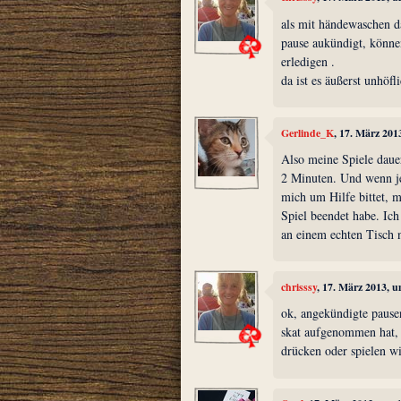
als mit händewaschen d
pause aukündigt, können
erledigen .
da ist es äußerst unhöf
Gerlinde_K
, 17. März 201
Also meine Spiele daue
2 Minuten. Und wenn je
mich um Hilfe bittet, m
Spiel beendet habe. Ich 
an einem echten Tisch n
chrisssy
, 17. März 2013, 
ok, angekündigte pausen
skat aufgenommen hat, 
drücken oder spielen wi