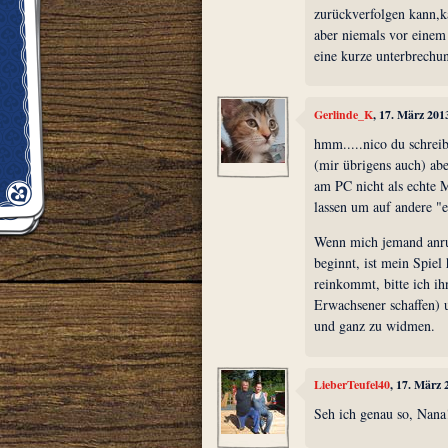
zurückverfolgen kann,k
aber niemals vor einem 
eine kurze unterbrechu
Gerlinde_K
, 17. März 201
hmm.....nico du schreib
(mir übrigens auch) abe
am PC nicht als echte 
lassen um auf andere "e
Wenn mich jemand anruf
beginnt, ist mein Spie
reinkommt, bitte ich i
Erwachsener schaffen) 
und ganz zu widmen.
LieberTeufel40
, 17. März
Seh ich genau so, Nana