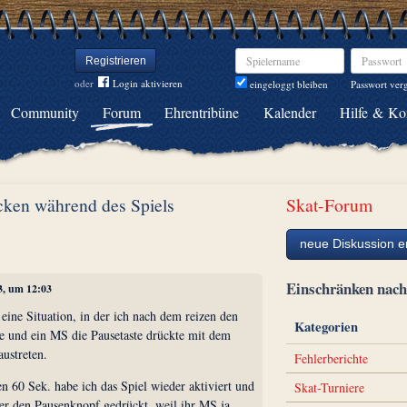
Spielername
Passwort
Registrieren
oder
Login aktivieren
Passwort ver
eingeloggt bleiben
Community
Forum
Ehrentribüne
Kalender
Hilfe & Ko
ücken während des Spiels
Skat-Forum
neue Diskussion er
Einschränken na
3, um 12:03
 eine Situation, in der ich nach dem reizen den
Kategorien
 und ein MS die Pausetaste drückte mit dem
ustreten.
Fehlerberichte
n 60 Sek. habe ich das Spiel wieder aktiviert und
Skat-Turniere
er den Pausenknopf gedrückt, weil ihr MS ja