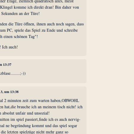
ner Etage, ziemlich quadratisch alles, meist
e Klingel komme ich direkt dran! Bin daher von
 Sekunden an der Türe!
den die Türe öffnen, ihnen auch noch sagen, dass
 zum PC, spiele das Spiel zu Ende und schreibe
h einen schönen Tag"!
! Ich auch!
um 13:37
blase........;-))
13, um 13:38
t mal 2 minuten zeit zum warten haben,OBWOHL
n hat,die brauche ich an meinem tisch nicht! ich
n absolut unfair und unsozial!
itten im spiel passiert,finde ich es auch nervig-
mal ne begründung kommt und das spiel sogar
die letzten spielzüge nicht mehr ganz so