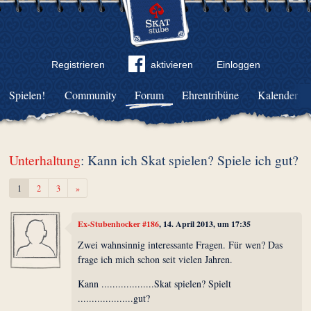
Registrieren
aktivieren
Einloggen
Spielen!
Community
Forum
Ehrentribüne
Kalender
Unterhaltung
: Kann ich Skat spielen? Spiele ich gut?
Weiter
1
2
3
»
Ex-Stubenhocker #186
, 14. April 2013, um 17:35
Zwei wahnsinnig interessante Fragen. Für wen? Das
frage ich mich schon seit vielen Jahren.
Kann ...................Skat spielen? Spielt
....................gut?