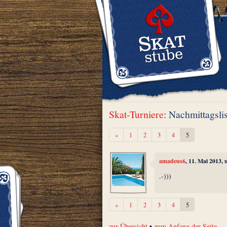
Skat-Turniere
: Nachmittagsli
Zurück
«
1
2
3
4
5
amadeus6
, 11. Mai 2013,
.-)))
Zurück
«
1
2
3
4
5
zur Übersicht
•
zum Anfang der Seite