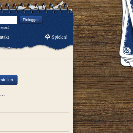
Einloggen
gessen?
ntakt
Spielen!
stellen
ch…