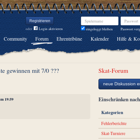
Spielername
Passwort
Registrieren
oder
Login aktivieren
Passwort ver
eingeloggt bleiben
Community
Forum
Ehrentribüne
Kalender
Hilfe & Ko
ste gewinnen mit 7/0 ???
Skat-Forum
neue Diskussion er
Einschränken na
 um 19:59
Kategorien
Fehlerberichte
Skat-Turniere