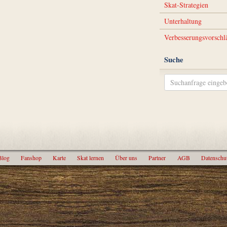
Skat-Strategien
Unterhaltung
Verbesserungsvorschl
Suche
Blog
Fanshop
Karte
Skat lernen
Über uns
Partner
AGB
Datenschu