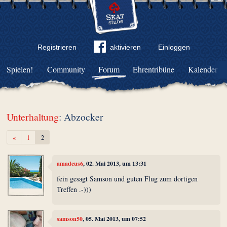
Registrieren
aktivieren
Einloggen
Spielen!
Community
Forum
Ehrentribüne
Kalender
Unterhaltung
: Abzocker
Zurück
«
1
2
amadeus6
, 02. Mai 2013, um 13:31
fein gesagt Samson und guten Flug zum dortigen
Treffen .-)))
samson50
, 05. Mai 2013, um 07:52