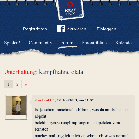
Registrieren
aktivieren
Einloggen
Spielen!
Community
Forum
Ehrentribüne
Kalender
Unterhaltung
: kampfhähne olala
Weiter
1
2
»
eberhard111
, 28. Mai 2013, um 11:57
ist ja schon manchmal schlimm, was da an tischen so
abgeht.
beleidungen,verunglimpfungen + pöpeleien vom
feinsten.
maches mal frag ich mich da schon, ob sowas normal