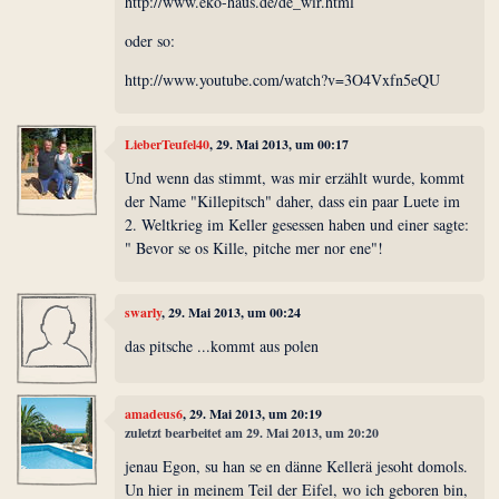
http://www.eko-haus.de/de_wir.html
oder so:
http://www.youtube.com/watch?v=3O4Vxfn5eQU
LieberTeufel40
, 29. Mai 2013, um 00:17
Und wenn das stimmt, was mir erzählt wurde, kommt
der Name "Killepitsch" daher, dass ein paar Luete im
2. Weltkrieg im Keller gesessen haben und einer sagte:
" Bevor se os Kille, pitche mer nor ene"!
swarly
, 29. Mai 2013, um 00:24
das pitsche ...kommt aus polen
amadeus6
, 29. Mai 2013, um 20:19
zuletzt bearbeitet am 29. Mai 2013, um 20:20
jenau Egon, su han se en dänne Kellerä jesoht domols.
Un hier in meinem Teil der Eifel, wo ich geboren bin,