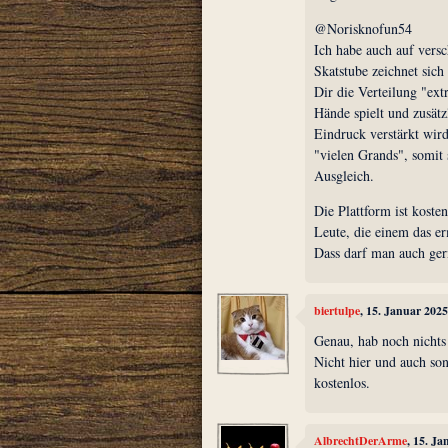
@Norisknofun54
Ich habe auch auf versc
Skatstube zeichnet sich
Dir die Verteilung "ext
Hände spielt und zusätz
Eindruck verstärkt wird
"vielen Grands", somit 
Ausgleich.
Die Plattform ist kosten
Leute, die einem das e
Dass darf man auch ger
biertulpe
, 15. Januar 202
Genau, hab noch nichts 
Nicht hier und auch son
kostenlos.
AlbrechtDerArme
, 15. J