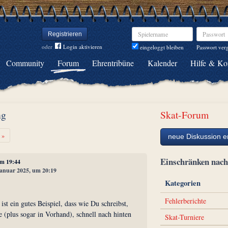
Spielername
Passwort
Registrieren
oder
Login aktivieren
Passwort ver
eingeloggt bleiben
Community
Forum
Ehrentribüne
Kalender
Hilfe & Ko
ng
Skat-Forum
Weiter
»
neue Diskussion er
Einschränken na
um 19:44
 Januar 2025, um 20:19
Kategorien
Fehlerberichte
ist ein gutes Beispiel, dass wie Du schreibst,
e (plus sogar in Vorhand), schnell nach hinten
Skat-Turniere