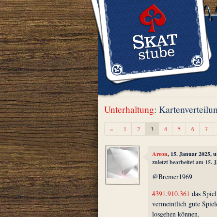
Unterhaltung
: Kartenverteilu
Zurück
«
1
2
3
4
5
6
7
Areon
, 15. Januar 2025, 
zuletzt bearbeitet am 15.
@Bremer1969
#391.910.361
das Spiel 
vermeintlich gute Spiel
losgehen können.