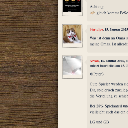
Achtung:
gleich kommt PeSch
biertulpe
, 15. Januar 202
Was ist denn an Omas s
meine Omas. Ist allerdi
Areon
, 15. Januar 2025, 
zuletzt bearbeitet am 15.
@Peter3
Gute Spieler werden sic
Dir, spielerisch zuzuleg
die Verteilung zu schie
Bei 28% Spielanteil un
vielleicht auch das ein 
LG und GB