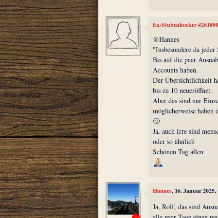
Ex-Stubenhocker #26180
@Hannes
"Insbesondere da jeder 
Bis auf die paar Ausna
Accounts haben.
Der Übersichtlichkeit
bis zu 10 neueröffnet.
Aber das sind nur Einze
möglicherweise haben di
🙄
Ja, auch Irre sind mensc
oder so ähnlich
Schönen Tag allen
Hannes
, 16. Januar 2025,
Ja, Rolf, das sind Ausn
alle paar Tage einen 