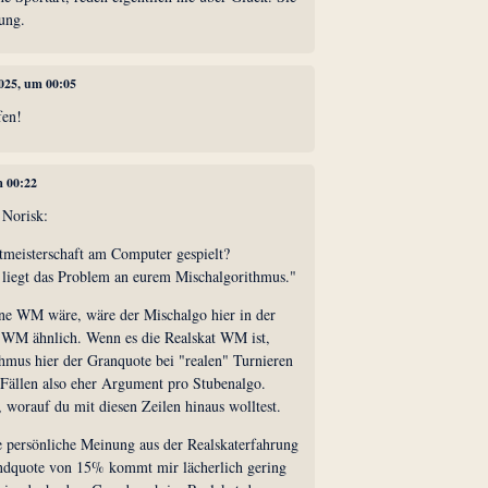
ung.
2025, um 00:05
fen!
m 00:22
 Norisk:
tmeisterschaft am Computer gespielt?
liegt das Problem an eurem Mischalgorithmus."
ine WM wäre, wäre der Mischalgo hier in der
 WM ähnlich. Wenn es die Realskat WM ist,
hmus hier der Granquote bei "realen" Turnieren
 Fällen also eher Argument pro Stubenalgo.
, worauf du mit diesen Zeilen hinaus wolltest.
e persönliche Meinung aus der Realskaterfahrung
ndquote von 15% kommt mir lächerlich gering