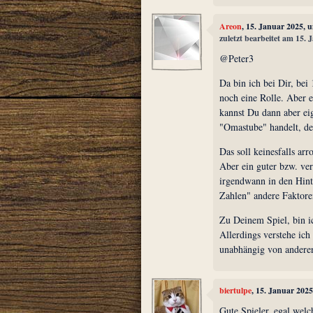
Areon
, 15. Januar 2025, 
zuletzt bearbeitet am 15.
@Peter3
Da bin ich bei Dir, bei
noch eine Rolle. Aber e
kannst Du dann aber eig
"Omastube" handelt, de
Das soll keinesfalls ar
Aber ein guter bzw. ver
irgendwann in den Hint
Zahlen" andere Faktore
Zu Deinem Spiel, bin ic
Allerdings verstehe ich
unabhängig von andere
biertulpe
, 15. Januar 202
Gute Spieler, egal welc