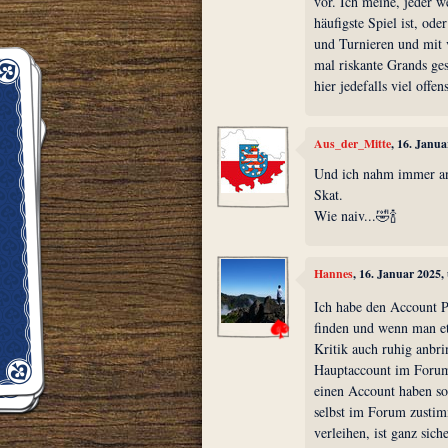
vor. Ich meine, jeder w
häufigste Spiel ist, od
und Turnieren und mit 
mal riskante Grands gesp
hier jedefalls viel offe
Aus_der_Mitte
, 16. Janu
Und ich nahm immer an,
Skat.
Wie naiv...🤣🍾
Hannes
, 16. Januar 2025,
Ich habe den Account Pe
finden und wenn man etw
Kritik auch ruhig anbri
Hauptaccount im Forum 
einen Account haben sol
selbst im Forum zusti
verleihen, ist ganz sich