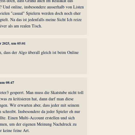
eiss doch, dass Grand auch im Realakat das
er? Und online, insbesondere ausserhalb von Listen
vielen "casual" Spielern werden doch noch eher
ielt. Na das ist jedenfalls meine Sicht Ich reize
nsiver als am realen Tisch.
ar 2025, um 05:01
 dass der Algo überall gleich ist beim Online
 um 08:47
ter3 gesperrt. Man muss die Skatstube nicht toll
as zu kritisieren hat, dann darf man diese
ngen. Wir erwarten aber, dass jeder mit seinem
schreibt. Insbesondere da jeder Spieler eh nur
lte. Einen Multi-Account erstellen und sich
mmen, um der eigenen Meinung Nachdruck zu
er keine feine Art.