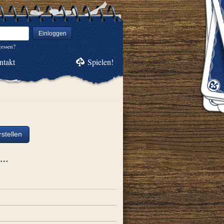
Einloggen
gessen?
ntakt
Spielen!
stellen
ch…