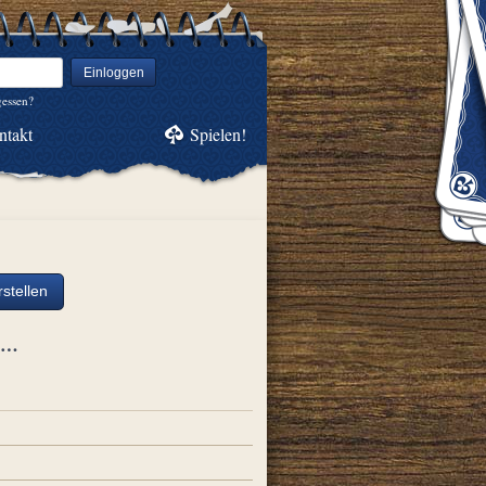
Einloggen
gessen?
ntakt
Spielen!
stellen
ch…