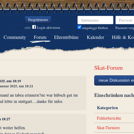
Spielername
Passwort
Registrieren
oder
Login aktivieren
Passwort ver
eingeloggt bleiben
Community
Forum
Ehrentribüne
Kalender
Hilfe & Ko
Skat-Forum
neue Diskussion er
2025, um 18:19
 Januar 2025, um 18:21
Einschränken na
emand an tabea erinnern?sie war hübsch gut im
 lebte in stuttgart....danke für infos
Kategorien
Fehlerberichte
m 18:27
Skat-Turniere
t weiter helfen.
ür deinen Gedankenanstoß.