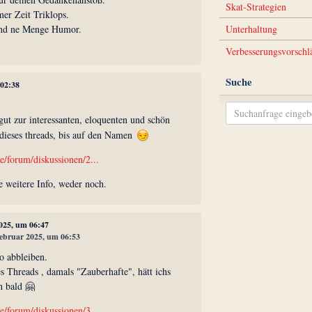
Skat-Strategien
mer Zeit Triklops.
 und ne Menge Humor.
Unterhaltung
Verbesserungsvorschl
Suche
 02:38
gut zur interessanten, eloquenten und schön
 dieses threads, bis auf den Namen
e/forum/diskussionen/2...
e weitere Info, weder noch.
2025, um 06:47
 Februar 2025, um 06:53
o abbleiben.
es Threads , damals "Zauberhafte", hätt ichs
h bald 🤗
e/forum/diskussionen/3...