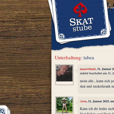
Unterhaltung
: tabea
maarrttin66
, 31. Januar 
zuletzt bearbeitet am 31.
moin alle...kann sich j
skat und zuckerkrank und
Aton
, 31. Januar 2025, u
Kann ich dir leider nich
Viel Erfolg und Dank f