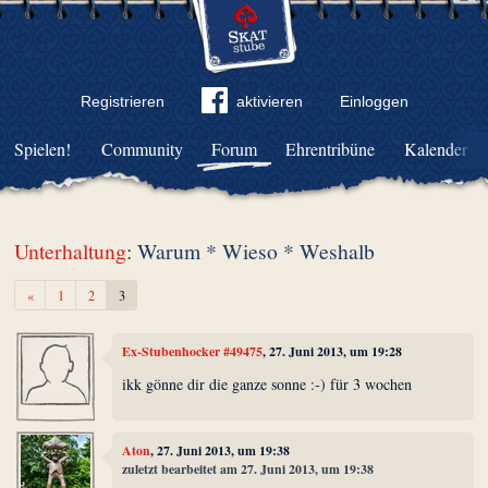
Registrieren
aktivieren
Einloggen
Spielen!
Community
Forum
Ehrentribüne
Kalender
Unterhaltung
: Warum * Wieso * Weshalb
Zurück
«
1
2
3
Ex-Stubenhocker #49475
, 27. Juni 2013, um 19:28
ikk gönne dir die ganze sonne :-) für 3 wochen
Aton
, 27. Juni 2013, um 19:38
zuletzt bearbeitet am 27. Juni 2013, um 19:38