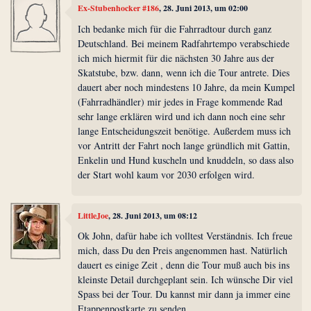
Ex-Stubenhocker #186
, 28. Juni 2013, um 02:00
Ich bedanke mich für die Fahrradtour durch ganz
Deutschland. Bei meinem Radfahrtempo verabschiede
ich mich hiermit für die nächsten 30 Jahre aus der
Skatstube, bzw. dann, wenn ich die Tour antrete. Dies
dauert aber noch mindestens 10 Jahre, da mein Kumpel
(Fahrradhändler) mir jedes in Frage kommende Rad
sehr lange erklären wird und ich dann noch eine sehr
lange Entscheidungszeit benötige. Außerdem muss ich
vor Antritt der Fahrt noch lange gründlich mit Gattin,
Enkelin und Hund kuscheln und knuddeln, so dass also
der Start wohl kaum vor 2030 erfolgen wird.
LittleJoe
, 28. Juni 2013, um 08:12
Ok John, dafür habe ich volltest Verständnis. Ich freue
mich, dass Du den Preis angenommen hast. Natürlich
dauert es einige Zeit , denn die Tour muß auch bis ins
kleinste Detail durchgeplant sein. Ich wünsche Dir viel
Spass bei der Tour. Du kannst mir dann ja immer eine
Etappenpostkarte zu senden.