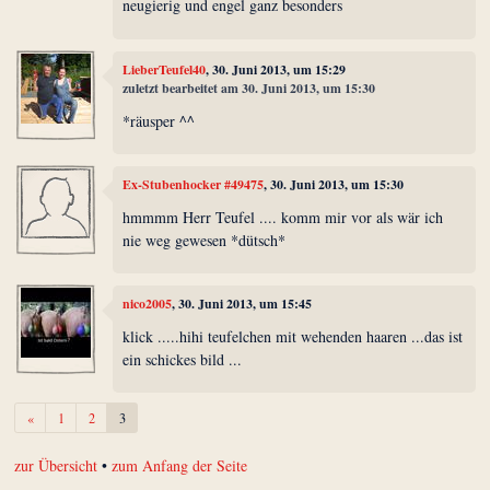
neugierig und engel ganz besonders
LieberTeufel40
, 30. Juni 2013, um 15:29
zuletzt bearbeitet am 30. Juni 2013, um 15:30
*räusper ^^
Ex-Stubenhocker #49475
, 30. Juni 2013, um 15:30
hmmmm Herr Teufel .... komm mir vor als wär ich
nie weg gewesen *dütsch*
nico2005
, 30. Juni 2013, um 15:45
klick .....hihi teufelchen mit wehenden haaren ...das ist
ein schickes bild ...
Zurück
«
1
2
3
zur Übersicht
•
zum Anfang der Seite