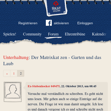
Registrieren
aktivieren
Einloggen
Spielen!
Community
Forum
Ehrentribüne
Kalender
Unterhaltung
: Der Matrixkat zen - Garten und das
Laub
Zurück
«
1
2
Ex-Stubenhocker #49475
, 22. Oktober 2013, um 08:45
Versuche mal verständlich zu schreiben. Es geht nicht
ums lesen. Mir gehen auch so einige Einträge auf die
nerven. Die Frage ist wie man damit umgeht. Ich lese
es und danach vergesse ich es und schreibe nicht noch