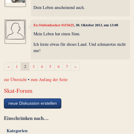
Dein Leben anscheinend auch.
Ex-Stubenhocker #153625
, 30. Oktober 2013, um 13:08
Mein Leben hat einen Sinn.
Ich leiste etwas für dieses Land. Und schmarotze nicht
nur!
Zurück
Weiter
«
1
2
3
4
5
6
7
»
zur Übersicht
•
zum Anfang der Seite
Skat-Forum
neue Diskussion erstellen
Einschränken nach…
Kategorien