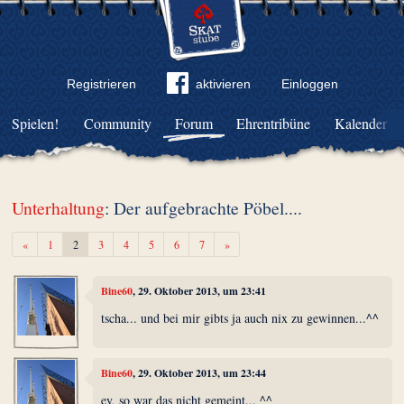
Registrieren
aktivieren
Einloggen
Spielen!
Community
Forum
Ehrentribüne
Kalender
Unterhaltung
: Der aufgebrachte Pöbel....
Zurück
Weiter
«
1
2
3
4
5
6
7
»
Bine60
, 29. Oktober 2013, um 23:41
tscha... und bei mir gibts ja auch nix zu gewinnen...^^
Bine60
, 29. Oktober 2013, um 23:44
ey, so war das nicht gemeint... ^^