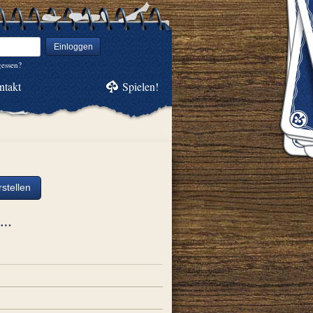
Einloggen
gessen?
ntakt
Spielen!
stellen
ch…