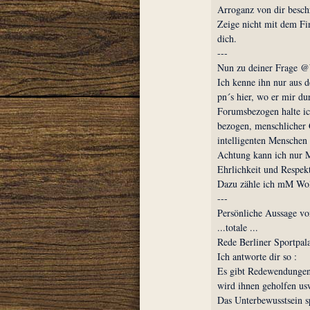
Arroganz von dir beschr
Zeige nicht mit dem Fi
dich.
---
Nun zu deiner Frage @
Ich kenne ihn nur aus 
pn´s hier, wo er mir du
Forumsbezogen halte ic
bezogen, menschlicher G
intelligenten Menschen 
Achtung kann ich nur M
Ehrlichkeit und Respek
Dazu zähle ich mM Wol
---
Persönliche Aussage vo
...totale ...
Rede Berliner Sportpala
Ich antworte dir so :
Es gibt Redewendungen
wird ihnen geholfen us
Das Unterbewusstsein sp