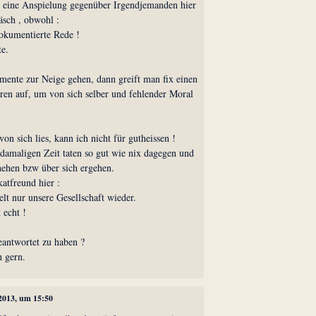
t eine Anspielung gegenüber Irgendjemanden hier
äsch , obwohl :
 dokumentierte Rede !
te.
ente zur Neige gehen, dann greift man fix einen
en auf, um von sich selber und fehlender Moral
on sich lies, kann ich nicht für gutheissen !
 damaligen Zeit taten so gut wie nix dagegen und
chehen bzw über sich ergehen.
katfreund hier :
elt nur unsere Gesellschaft wieder.
 echt !
eantwortet zu haben ?
h gern.
 2013, um 15:50