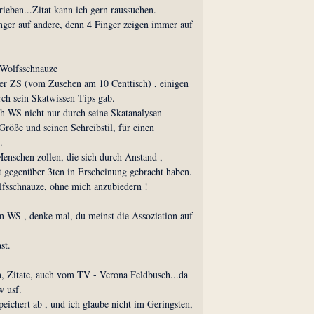
ieben...Zitat kann ich gern raussuchen.
nger auf andere, denn 4 Finger zeigen immer auf
Wolfsschnauze
der ZS (vom Zusehen am 10 Centtisch) , einigen
rch sein Skatwissen Tips gab.
h WS nicht nur durch seine Skatanalysen
röße und seinen Schreibstil, für einen
.
enschen zollen, die sich durch Anstand ,
t gegenüber 3ten in Erscheinung gebracht haben.
fsschnauze, ohne mich anzubiedern !
n WS , denke mal, du meinst die Assoziation auf
st.
, Zitate, auch vom TV - Verona Feldbusch...da
w usf.
eichert ab , und ich glaube nicht im Geringsten,