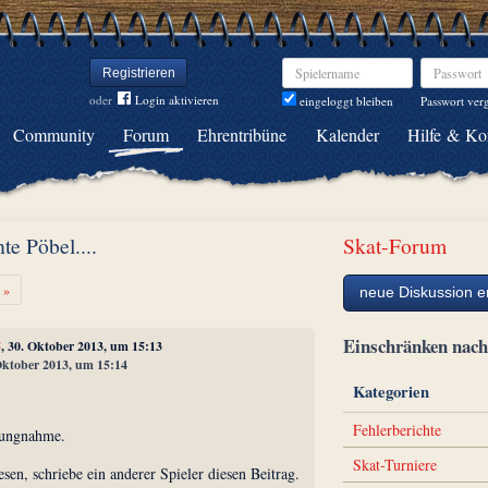
Spielername
Passwort
Registrieren
oder
Login aktivieren
Passwort ver
eingeloggt bleiben
Community
Forum
Ehrentribüne
Kalender
Hilfe & Ko
te Pöbel....
Skat-Forum
Weiter
»
neue Diskussion er
Einschränken na
5
, 30. Oktober 2013, um 15:13
 Oktober 2013, um 15:14
Kategorien
Fehlerberichte
llungnahme.
Skat-Turniere
sen, schriebe ein anderer Spieler diesen Beitrag.