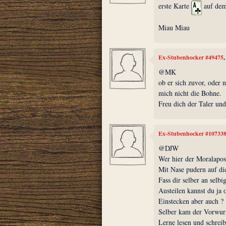
erste Karte
auf dem 
Miau Miau
Ex-Stubenhocker #49475
@MK
ob er sich zuvor, oder n
mich nicht die Bohne.
Freu dich der Taler und 
Ex-Stubenhocker #10733
@DJW
Wer hier der Moralapost
Mit Nase pudern auf dic
Fass dir selber an selbi
Austeilen kannst du ja o
Einstecken aber auch ?
Selber kam der Vorwurf
Lerne lesen und schreib