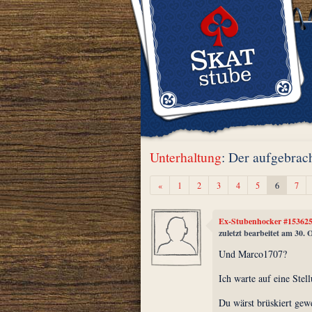
Unterhaltung
: Der aufgebrach
Zurück
«
1
2
3
4
5
6
7
Ex-Stubenhocker #15362
zuletzt bearbeitet am 30.
Und Marco1707?
Ich warte auf eine Ste
Du wärst brüskiert gewe