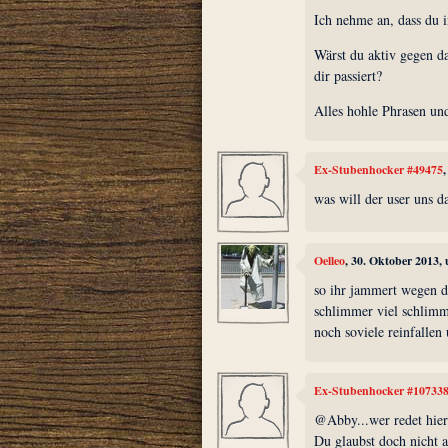
Ich nehme an, dass du 
Wärst du aktiv gegen 
dir passiert?
Alles hohle Phrasen un
Ex-Stubenhocker #49475
was will der user uns d
Oelleo
, 30. Oktober 2013,
so ihr jammert wegen d
schlimmer viel schlimm
noch soviele reinfallen
Ex-Stubenhocker #10733
@Abby...wer redet hier
Du glaubst doch nicht a