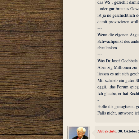
das WS , geziehlt dami
, oder gar braunes Gew
ist ja ne geschichtlich
damit provozieren woll
---
Wenn die eigenen Argum
Schwachpunkt des ander
abzulenken.
---
Was Dr.Josef Goebbels v
Aber zig Millionen zur
liessen es mit sich ges
Mir schrieb ein guter S
eggii...das Forum spieg
Ich glaube, er hat Recht
-
Hoffe dir genugtuend g
Falls nicht, antworte ic
AbbySciuto
, 30. Oktober