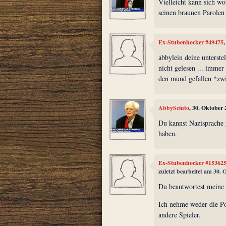
Vielleicht kann sich wo
seinen braunen Parolen
Ex-Stubenhocker #49475
abbylein deine unterstel
nicht gelesen ... immer 
den mund gefallen *zwi
AbbySciuto
, 30. Oktober
Du kannst Nazisprache 
haben.
Ex-Stubenhocker #15362
zuletzt bearbeitet am 30.
Du beantwortest meine 
Ich nehme weder die Po
andere Spieler.