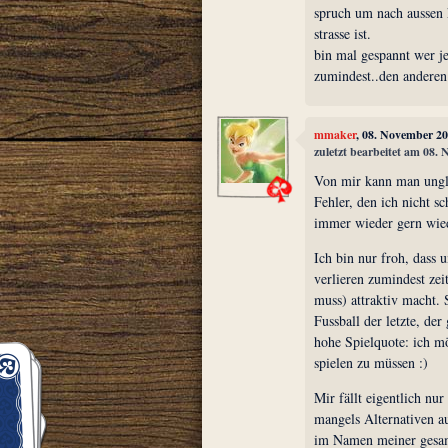
spruch um nach aussen kl
strasse ist.
bin mal gespannt wer je
zumindest..den andere
mmaker
, 08. November 2
zuletzt bearbeitet am 08.
Von mir kann man ungla
Fehler, den ich nicht 
immer wieder gern wie
Ich bin nur froh, dass
verlieren zumindest zei
muss) attraktiv macht.
Fussball der letzte, der
hohe Spielquote: ich mö
spielen zu müssen :)
Mir fällt eigentlich nur
mangels Alternativen au
im Namen meiner gesamt