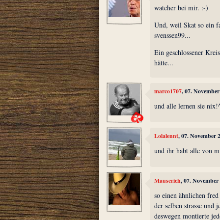
watcher bei mir. :-)
Und, weil Skat so ein fa
svenssen99...
Ein geschlossener Krei
hätte...
marco1707
, 07. November
und alle lernen sie nix!
Lolalennt
, 07. November 
und ihr habt alle von m
Mauserich
, 07. November
so einen ähnlichen fred
der selben strasse und j
deswegen montierte jed