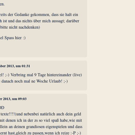
en.
ereits der Gedanke gekommen, dass sie halt ein
h ist und das nichts über mich aussagt; darüber
bitte nicht nachdenken)
l Spass hier :)
mber 2013, um 01:31
l! ;-) Verbring mal 9 Tage hintereinander (live)
e danach noch mal ne Woche Urlaub! ;-)
er 2013, um 09:03
DDD
texte!!!!(und nebenbei natürlich auch dein geld
,mit denen ich in der zs so viel spaß habe,wie mit
allein an deinen grandiosen eigenspielen und dass
rnt hast,gleich zu passen,wenn ich reize :-P ;-)