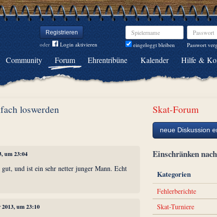
Spielername
Passwort
Registrieren
oder
Login aktivieren
Passwort ver
eingeloggt bleiben
Community
Forum
Ehrentribüne
Kalender
Hilfe & Ko
infach loswerden
Skat-Forum
neue Diskussion er
Einschränken na
3, um 23:04
r gut, und ist ein sehr netter junger Mann. Echt
Kategorien
Fehlerberichte
Skat-Turniere
r 2013, um 23:10