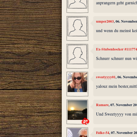
anprangern geht garnic
umper2003
, 06. Novembe
und wenn du meinst kei
Ex-Stubenhocker #11177
Schnurr schnurr nun wi
sweetyyyy01
, 06. Novemb
yalouz mein bester,mitt
Ramare
, 07. November 20
Und Sweetyyyy von mir
Falke-54
, 07. November 2