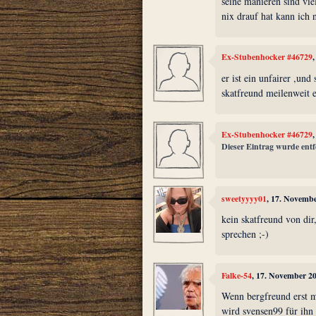
seine manieren sind vie
nix drauf hat kann ich n
Ex-Stubenhocker #46729
er ist ein unfairer ,und
skatfreund meilenweit e
Ex-Stubenhocker #46729
Dieser Eintrag wurde entf
sweetyyyy01
, 17. Novemb
kein skatfreund von dir
sprechen ;-)
Falke-54
, 17. November 2
Wenn bergfreund erst 
wird svensen99 für ihn