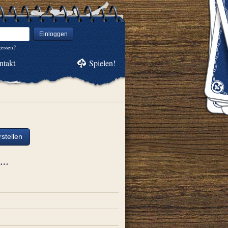
Einloggen
gessen?
ntakt
Spielen!
stellen
ch…