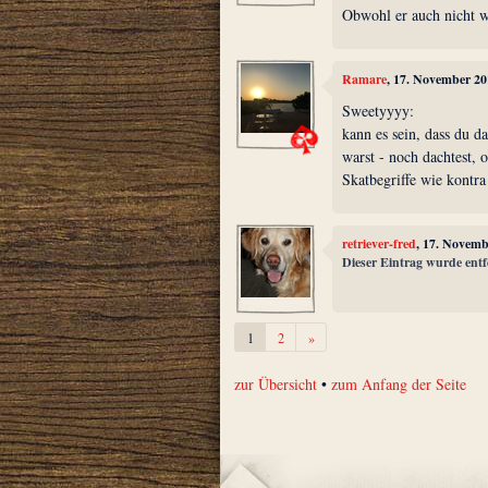
Obwohl er auch nicht wi
Ramare
, 17. November 20
Sweetyyyy:
kann es sein, dass du d
warst - noch dachtest, 
Skatbegriffe wie kontra
retriever-fred
, 17. Novemb
Dieser Eintrag wurde entf
Weiter
1
2
»
zur Übersicht
•
zum Anfang der Seite