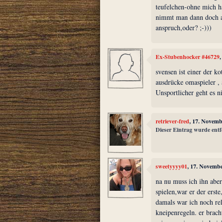
teufelchen-ohne mich hät
nimmt man dann doch a
anspruch,oder? ;-)))
Ex-Stubenhocker #46729
svensen ist einer der k
ausdrücke omaspieler , 
Unsportlicher geht es ni
retriever-fred
, 17. Novemb
Dieser Eintrag wurde entf
sweetyyyy01
, 17. Novemb
na nu muss ich ihn aber
spielen,war er der erste
damals war ich noch re
kneipenregeln. er brach