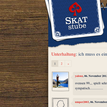
Unterhaltung
: ich muss es e
Weiter
1
2
»
yalouz
, 06. November 201
svensen 99,,, spielt seh
sympatisch..............
umper2003
, 06. Novembe