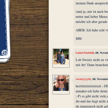
meinen Dank aussprech
(und ja, mir ist auch b
netter und lieber Mensc
möchte ich aber gerade 
ABER: Ich habe echt vie
MM
LieberTeufel40
, 08. Nove
Lob Sweety nicht zu vie
mit ihr! Dann brauchst
sweetyyyy01
, 08. Novemb
herrliiiiiiiiiiiiiiisch ;-
mmaker-ich liebe deine 
;-P) es gibt nicht viele
dir-und das liegt nicht 
du immernoch nicht gele