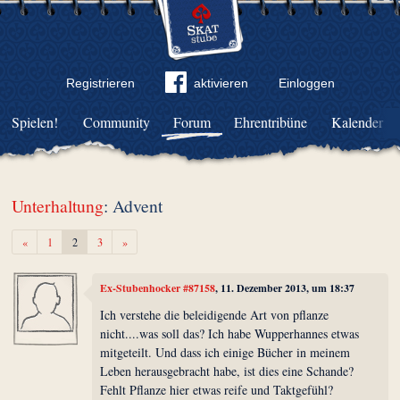
Registrieren
aktivieren
Einloggen
Spielen!
Community
Forum
Ehrentribüne
Kalender
Unterhaltung
: Advent
Zurück
Weiter
«
1
2
3
»
Ex-Stubenhocker #87158
, 11. Dezember 2013, um 18:37
Ich verstehe die beleidigende Art von pflanze
nicht....was soll das? Ich habe Wupperhannes etwas
mitgeteilt. Und dass ich einige Bücher in meinem
Leben herausgebracht habe, ist dies eine Schande?
Fehlt Pflanze hier etwas reife und Taktgefühl?