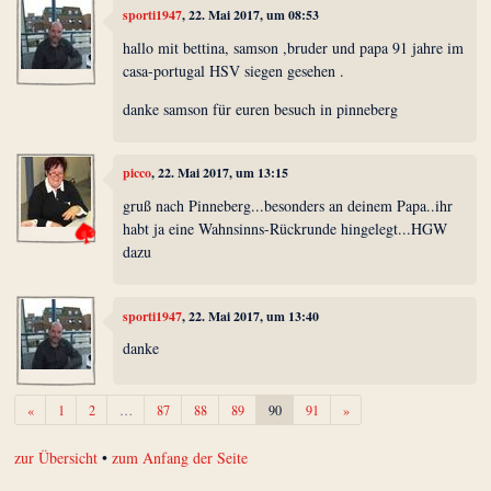
sporti1947
, 22. Mai 2017, um 08:53
hallo mit bettina, samson ,bruder und papa 91 jahre im
casa-portugal HSV siegen gesehen .
danke samson für euren besuch in pinneberg
picco
, 22. Mai 2017, um 13:15
gruß nach Pinneberg...besonders an deinem Papa..ihr
habt ja eine Wahnsinns-Rückrunde hingelegt...HGW
dazu
sporti1947
, 22. Mai 2017, um 13:40
danke
Zurück
Weiter
«
1
2
…
87
88
89
90
91
»
zur Übersicht
•
zum Anfang der Seite