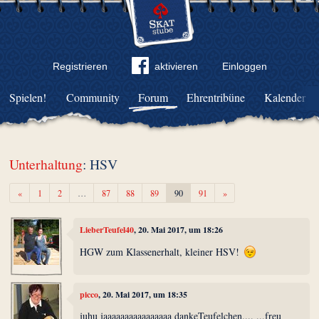
Registrieren
aktivieren
Einloggen
Spielen!
Community
Forum
Ehrentribüne
Kalender
Unterhaltung
: HSV
Zurück
Weiter
«
1
2
…
87
88
89
90
91
»
LieberTeufel40
, 20. Mai 2017, um 18:26
HGW zum Klassenerhalt, kleiner HSV!
picco
, 20. Mai 2017, um 18:35
juhu jaaaaaaaaaaaaaaaa dankeTeufelchen.... ...freu