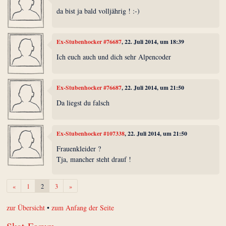
da bist ja bald volljährig ! :-)
Ex-Stubenhocker #76687
, 22. Juli 2014, um 18:39
Ich euch auch und dich sehr Alpencoder
Ex-Stubenhocker #76687
, 22. Juli 2014, um 21:50
Da liegst du falsch
Ex-Stubenhocker #107338
, 22. Juli 2014, um 21:50
Frauenkleider ?
Tja, mancher steht drauf !
Zurück
Weiter
«
1
2
3
»
zur Übersicht
•
zum Anfang der Seite