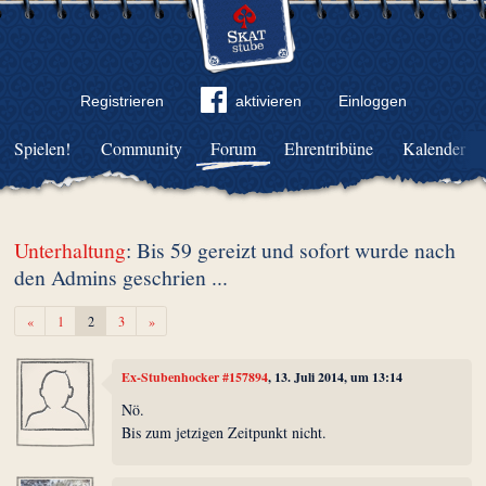
Registrieren
aktivieren
Einloggen
Spielen!
Community
Forum
Ehrentribüne
Kalender
Unterhaltung
: Bis 59 gereizt und sofort wurde nach
den Admins geschrien ...
Zurück
Weiter
«
1
2
3
»
Ex-Stubenhocker #157894
, 13. Juli 2014, um 13:14
Nö.
Bis zum jetzigen Zeitpunkt nicht.