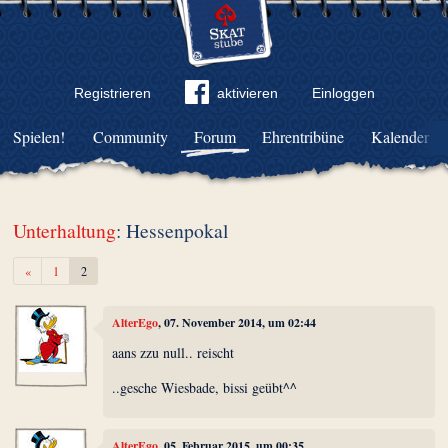
Registrieren
aktivieren
Einloggen
Spielen!
Community
Forum
Ehrentribüne
Kalender
Unterhaltung
: Hessenpokal
Zurück
«
1
2
AlterEgo
, 07. November 2014, um 02:44
aans zzu null.. reischt
..gesche Wiesbade, bissi geübt^^
AlterEgo
, 05. Februar 2015, um 00:35