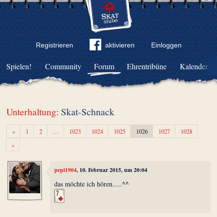
Registrieren
aktivieren
Einloggen
Spielen!
Community
Forum
Ehrentribüne
Kalender
Unterhaltung
: Skat-Schnack
Zurück
«
1
2
…
1023
1024
1025
1026
1027
1028
Weiter
»
pepi1904
, 10. Februar 2015, um 20:04
das möchte ich hören.....^^