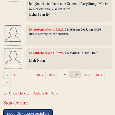
Ich glaube , ich habe eine Sauerstoffvergiftung. Mir ist
so merkwürdig klar im Kopf.
juchu I can fly.
Ex-Stubenhocker #172322
, 28. Februar 2015, um 08:26
Dieser Eintrag wurde entfernt.
Ex-Stubenhocker #157894
, 01. März 2015, um 11:55
High Noon
Zurück
«
1
2
…
1023
1024
1025
1026
1027
1028
Weiter
»
zur Übersicht
•
zum Anfang der Seite
Skat-Forum
neue Diskussion erstellen