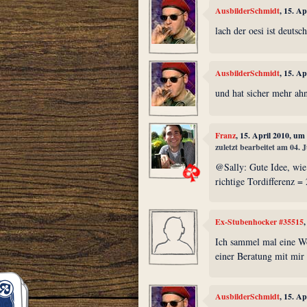
AusbilderSchmidt
, 15. A
lach der oesi ist deutsc
AusbilderSchmidt
, 15. A
und hat sicher mehr ahn
Franz
, 15. April 2010, um
zuletzt bearbeitet am 04. 
@Sally: Gute Idee, wie
richtige Tordifferenz =
Ex-Stubenhocker #35515
Ich sammel mal eine Wo
einer Beratung mit mir 
AusbilderSchmidt
, 15. A