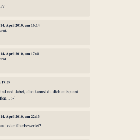
n??
, 14. April 2010, um 16:14
ernt.
, 14. April 2010, um 17:41
ernt.
m 17:59
sind ned dabei, also kannst du dich entspannt
en... ;-)
, 14. April 2010, um 22:13
 auf oder überbewertet?