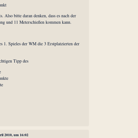
unkt
s. Also bitte daran denken, dass es nach der
ung und 11 Meterschießen kommen kann.
s 1. Spieles der WM die 3 Erstplatzierten der
ichtigen Tipp des
e
unkte
te
pril 2010, um 16:02