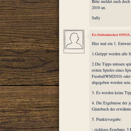
Bitte meldet euch doch
2010 an.
Sally
Ex-Stubenhocker #35515
Hier mal ein 1. Entwur
1.Getippt werden alle 
2.Die Tipps müssen spä
ersten Spieles eines Sp
FussballWM2010) oder
abgegeben worden sein
3. Es werden keine Tip
4. Die Ergebnisse der j
Gästebuch des erwähnte
5. Punktevergabe:
- richtiges Ergebnis: 3