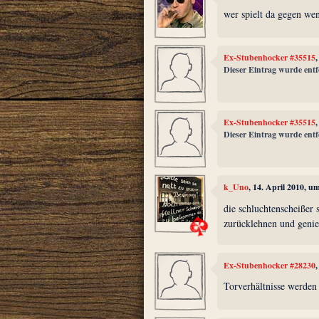
wer spielt da gegen we
Ex-Stubenhocker #35515
Dieser Eintrag wurde entf
Ex-Stubenhocker #35515
Dieser Eintrag wurde entf
k_Uno
, 14. April 2010, u
die schluchtenscheißer 
zurücklehnen und genieß
Ex-Stubenhocker #28230
Torverhältnisse werden