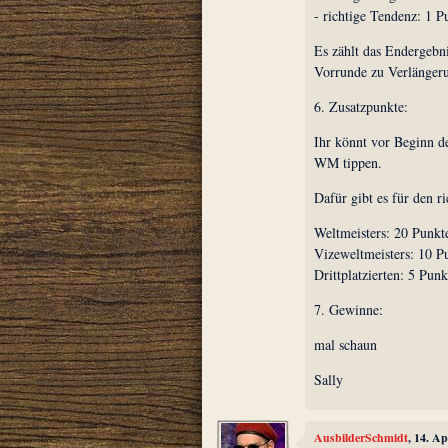
- richtige Tendenz: 1 P
Es zählt das Endergebni
Vorrunde zu Verlänger
6. Zusatzpunkte:
Ihr könnt vor Beginn de
WM tippen.
Dafür gibt es für den r
Weltmeisters: 20 Punkt
Vizeweltmeisters: 10 P
Drittplatzierten: 5 Punk
7. Gewinne:
mal schaun
Sally
AusbilderSchmidt
, 14. A