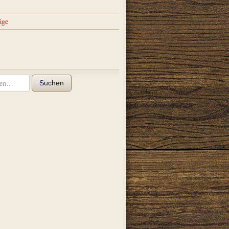
äge
Suchen