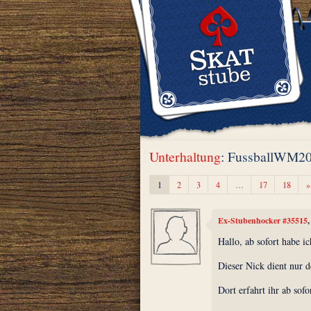
Unterhaltung
: FussballWM20
1
2
3
4
…
17
18
»
Ex-Stubenhocker #35515
Hallo, ab sofort habe 
Dieser Nick dient nur 
Dort erfahrt ihr ab sofo