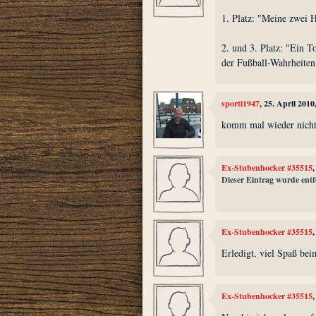
1. Platz: "Meine zwei 
2. und 3. Platz: "Ein 
der Fußball-Wahrheiten
sporti1947
, 25. April 201
komm mal wieder nicht
Ex-Stubenhocker #35515
Dieser Eintrag wurde entf
Ex-Stubenhocker #35515
Erledigt, viel Spaß be
Ex-Stubenhocker #35515