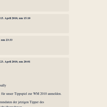
, 15. April 2010, um 15:10
0, um 23:33
, 23. April 2010, um 20:01
sally
rt für unser Tippspiel zur WM 2010 anmelden.
ammdaten der jetzigen Tipper des
nicht übernehmen.