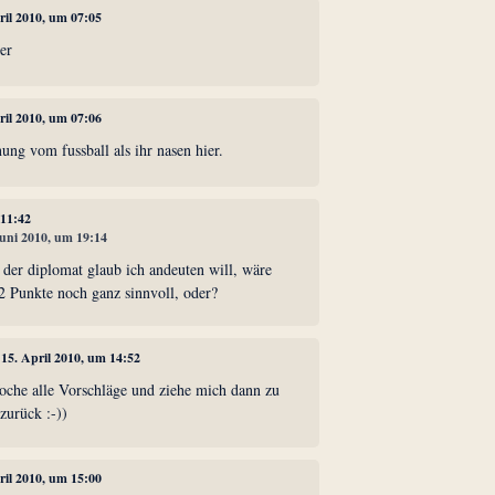
pril 2010, um 07:05
her
pril 2010, um 07:06
ung vom fussball als ihr nasen hier.
 11:42
Juni 2010, um 19:14
 der diplomat glaub ich andeuten will, wäre
 2 Punkte noch ganz sinnvoll, oder?
, 15. April 2010, um 14:52
che alle Vorschläge und ziehe mich dann zu
zurück :-))
pril 2010, um 15:00