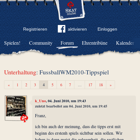
Registrieren
aktivieren
Einloggen
Spielen!
Community
Forum
Ehrentribüne
Kalender
Unterhaltung
: FussballWM2010-Tippspiel
Zurück
Weiter
«
1
2
3
4
5
6
7
…
17
18
»
k_Uno
, 04. Juni 2010, um 19:43
zuletzt bearbeitet am 04. Juni 2010, um 19:45
Franz,
ich bin auch der meinung, dass die tipps erst mit
beginn des erstenh spiels sichtbar sein sollen. Wir
haben ja dann meist die gelegenheit, die restlichen