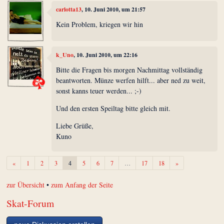
carlotta13
, 10. Juni 2010, um 21:57
Kein Problem, kriegen wir hin
k_Uno
, 10. Juni 2010, um 22:16
Bitte die Fragen bis morgen Nachmittag vollständig
beantworten. Münze werfen hilft... aber ned zu weit,
sonst kanns teuer werden... ;-)
Und den ersten Speiltag bitte gleich mit.
Liebe Grüße,
Kuno
Zurück
Weiter
«
1
2
3
4
5
6
7
…
17
18
»
zur Übersicht
•
zum Anfang der Seite
Skat-Forum