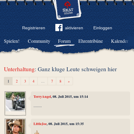
Registrieren
aktivieren
Einloggen
Spielen!
Community
Forum
Ehrentribüne
Kalender
Unterhaltung
: Ganz kluge Leute schweigen hier
Weiter
1
2
3
4
…
7
8
»
TerryAngel
, 08. Juli 2015, um 15:14
.......
LittleJoe
, 08. Juli 2015, um 15:35