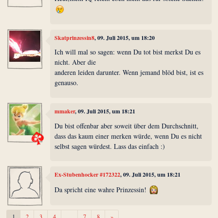
Skatprinzessin8
, 09. Juli 2015, um 18:20
Ich will mal so sagen: wenn Du tot bist merkst Du es
nicht. Aber die
anderen leiden darunter. Wenn jemand blöd bist, ist es
genauso.
mmaker
, 09. Juli 2015, um 18:21
Du bist offenbar aber soweit über dem Durchschnitt,
dass das kaum einer merken würde, wenn Du es nicht
selbst sagen würdest. Lass das einfach :)
Ex-Stubenhocker #172322
, 09. Juli 2015, um 18:21
Da spricht eine wahre Prinzessin!
Weiter
1
2
3
4
…
7
8
»