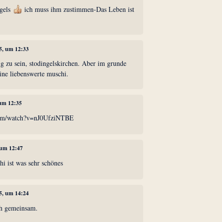
gels
ich muss ihm zustimmen-Das Leben ist
5, um 12:33
tig zu sein, stodingelskirchen. Aber im grunde
eine liebenswerte muschi.
 um 12:35
com/watch?v=nJ0UfziNTBE
 um 12:47
i ist was sehr schönes
5, um 14:24
ch gemeinsam.