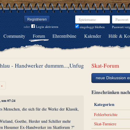
Spielername
Passwort
Registrieren
oder
Login aktivieren
Passwort ver
eingeloggt bleiben
Community
Forum
Ehrentribüne
Kalender
Hilfe & Ko
chlau - Handwerker dummm...,Unfug
Skat-Forum
neue Diskussion er
Weiter
»
Einschränken na
5, um 07:24
Kategorien
s Menschen, die sich für die Werke der Klassik,
Fehlerberichte
Wieland, Goethe, Herder und Schiller mehr
Skat-Turniere
einen Husumer Ex-Handwerker im Skatforum ?"