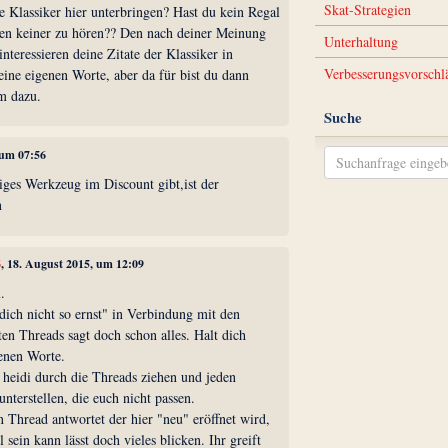
Skat-Strategien
Klassiker hier unterbringen? Hast du kein Regal
ben keiner zu hören?? Den nach deiner Meinung
Unterhaltung
eressieren deine Zitate der Klassiker in
Verbesserungsvorschl
deine eigenen Worte, aber da für bist du dann
m dazu.
Suche
 um 07:56
iges Werkzeug im Discount gibt,ist der
n
6
, 18. August 2015, um 12:09
.
ich nicht so ernst" in Verbindung mit den
ten Threads sagt doch schon alles. Halt dich
genen Worte.
 heidi durch die Threads ziehen und jeden
nterstellen, die euch nicht passen.
en Thread antwortet der hier "neu" eröffnet wird,
 sein kann lässt doch vieles blicken. Ihr greift