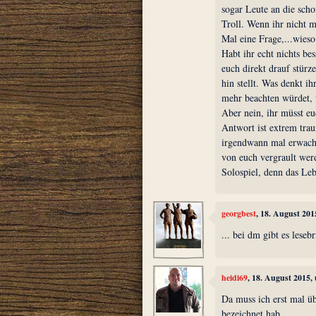
sogar Leute an die scho
Troll. Wenn ihr nicht m
Mal eine Frage,...wieso 
Habt ihr echt nichts bes
euch direkt drauf stür
hin stellt. Was denkt i
mehr beachten würdet, w
Aber nein, ihr müsst eu
Antwort ist extrem traur
irgendwann mal erwachse
von euch vergrault wer
Solospiel, denn das Leb
georgbest
, 18. August 201
... bei dm gibt es leseb
heidi69
, 18. August 2015,
Da muss ich erst mal ü
bezeichnet hab...