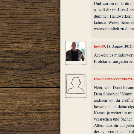
Und warum mußt du die 
o. will dir im Live-Le
dummen Handwerkern int
keinster Weise, lieber 
wahrscheinlich zu dum
heidi69
, 18. August 2015,
Ace-seid es minderwert
Proletarier ausgestorbe
Ex-Stubenhocker #18291
Nein, kein Duett husum
Dein Solospiel "Nimm d
anderen von dir eröffne
besser mal an deine ei
Kannst ja weiterhin mit
verarschen und Sachen u
Allein dass ihr auf jed
der evt. von einem Troll