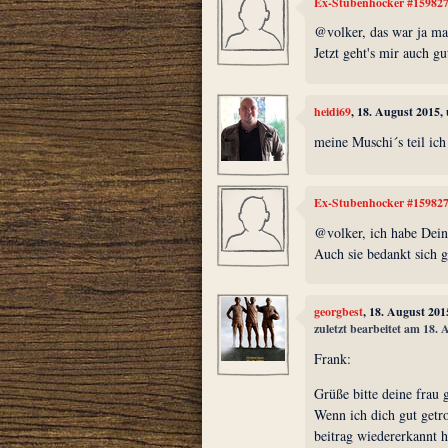
Ex-Stubenhocker #15982
@volker, das war ja mal
Jetzt geht's mir auch gu
heidi69
, 18. August 2015,
meine Muschi´s teil ich 
Ex-Stubenhocker #15982
@volker, ich habe Dein
Auch sie bedankt sich g
georgbest
, 18. August 201
zuletzt bearbeitet am 18.
Frank:
Grüße bitte deine frau 
Wenn ich dich gut getr
beitrag wiedererkannt h