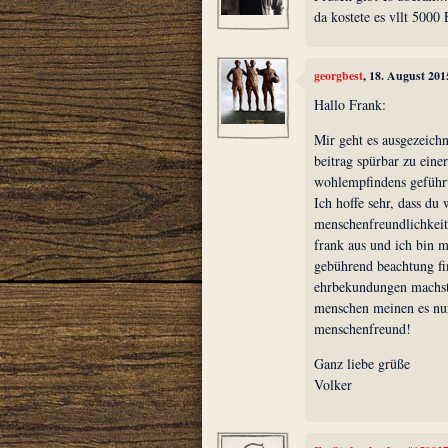
da kostete es vllt 500
georgbest
, 18. August 201
Hallo Frank:
Mir geht es ausgezeichn
beitrag spürbar zu eine
wohlempfindens geführt
Ich hoffe sehr, dass du 
menschenfreundlichkeit
frank aus und ich bin mi
gebührend beachtung fin
ehrbekundungen machst,
menschen meinen es nur
menschenfreund!
Ganz liebe grüße
Volker