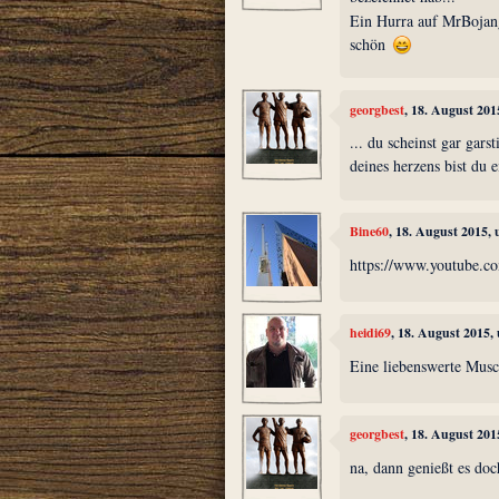
Ein Hurra auf MrBojan
schön
georgbest
, 18. August 201
... du scheinst gar gars
deines herzens bist du 
Bine60
, 18. August 2015,
https://www.youtube.
heidi69
, 18. August 2015,
Eine liebenswerte Musch
georgbest
, 18. August 201
na, dann genießt es do