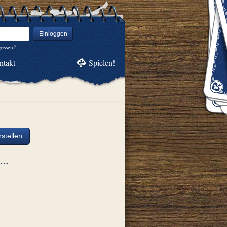
Einloggen
gessen?
ntakt
Spielen!
stellen
ch…