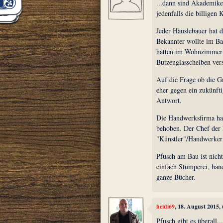
...dann sind Akademik
jedenfalls die billigen 
Jeder Häuslebauer hat 
Bekannter wollte im B
hatten im Wohnzimmer a
Butzenglasscheiben ver
Auf die Frage ob die G
eher gegen ein zukünft
Antwort.
Die Handwerksfirma hat
behoben. Der Chef der 
"Künstler"/Handwerker 
Pfusch am Bau ist nich
einfach Stümperei, han
ganze Bücher.
heidi69
, 18. August 2015,
Pfusch gibt es überall..