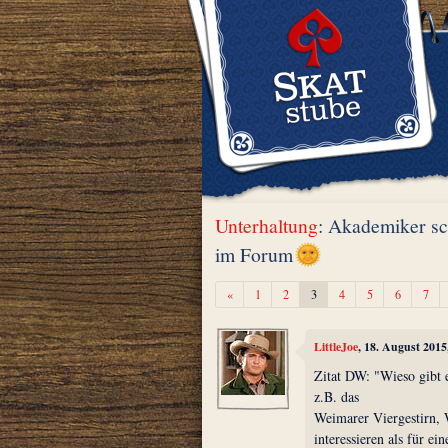
Unterhaltung
: Akademiker s
im Forum
Zurück
«
1
2
3
4
5
6
7
LittleJoe
, 18. August 201
Zitat DW: "Wieso gibt e
z.B. das
Weimarer Viergestirn, 
interessieren als für 