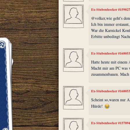
Ex-Stubenhocker #15982
@volker,wie geht's den
Ich bin immer erstaunt,
War die Karnickel Konf
Erbitte unbedingt Nachr
Ex-Stubenhocker #16805
Hatte heute mit einem 
Macht mir am PC was vo
zusammenbauen. Mach 
Ex-Stubenhocker #16805
Scheint so,waren nur A
Hürde!
Ex-Stubenhocker #15789