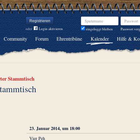
Spielername
Passwort
Registrieren
oder
Login aktivieren
Passwort ver
eingeloggt bleiben
Community
Forum
Ehrentribüne
Kalender
Hilfe & Ko
rter Stammtisch
Stammtisch
23. Januar 2014, um 18:00
Vier Peh