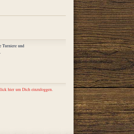
e Turniere und
.
lick hier um Dich einzuloggen.