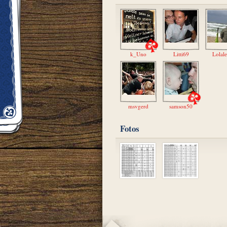
k_Uno
Litti69
Lolal
msvgerd
samson50
Fotos