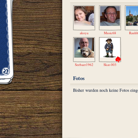
akoya
Music68
Rauhb
Seebaer1962
Skat-003
Fotos
Bisher wurden noch keine Fotos eing