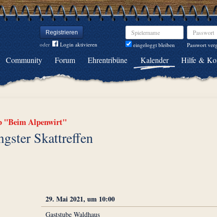
Spielername
Passwort
Registrieren
oder
Login aktivieren
Passwort ver
eingeloggt bleiben
Community
Forum
Ehrentribüne
Kalender
Hilfe & Ko
b "Beim Alpenwirt"
ngster Skattreffen
29. Mai 2021, um 10:00
Gaststube Waldhaus