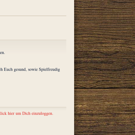
en.
.
ch Euch gesund, sowie Spielfreudig
lick hier um Dich einzuloggen.