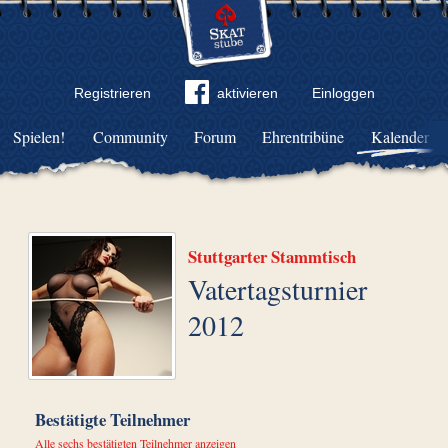
Registrieren
aktivieren
Einloggen
Spielen!
Community
Forum
Ehrentribüne
Kalender
Stuttgarter Stammtisch
Vatertagsturnier
2012
Bestätigte Teilnehmer
Alle sechs bestätigten Teilnehmer anzeigen