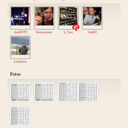
Andi0259
bienesummt
k_Uno
Litti69
Lolalennt
Fotos