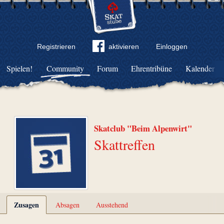
Registrieren
aktivieren
Einloggen
Spielen!
Community
Forum
Ehrentribüne
Kalender
Skatclub "Beim Alpenwirt"
Skattreffen
Zusagen
Absagen
Ausstehend