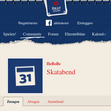
Registrieren
aktivieren
Einloggen
Spielen!
Community
Forum
Ehrentribüne
Kalender
HeBoBe
Skatabend
Zusagen
Absagen
Ausstehend